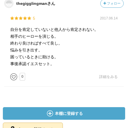
thegigglingmanさん
フォロー
# 単純接触の原理
人は、頻繁に関わった相手に親近感を持つ傾向がある。
5
2017.06.14
つまり何よりも、まずは相手と関わる回数を増やすことが
大切。
自分を肯定していないと他人から肯定されない。
相手のヒーローを演じる。
終わり良ければすべて良し。
これらは恋愛というより、人間関係全般において役立つだ
悩みを引き出す。
ろう。
困っているときに助ける。
事後承認イエスセット。
テクニック自体は有名なものが多くて、どこかで聞いたよ
うなものばかり。
0
詳細をみる
またマンガのギャクも、残念ながらイマイチだった。
それでも短時間でサッと読める割には、充実した内容だっ
たと言える。
本棚に登録する