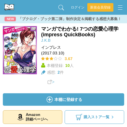
ログイン
新規会員登録
「ブクログ・ブック第二弾」制作決定＆掲載する感想大募集！
NEW
マンガでわかる! 7つの恋愛心理学
(impress QuickBooks)
J.K.B
インプレス
(2017.03.10)
3.67
本棚登録:
10
人
感想:
2
件
本棚に登録する
Amazon
購入ストア一覧
詳細ページへ