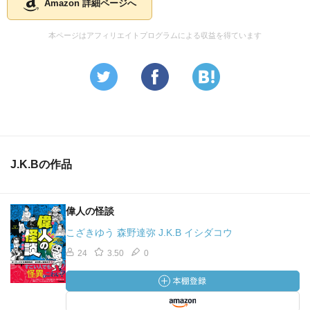
Amazon 詳細ページへ
本ページはアフィリエイトプログラムによる収益を得ています
J.K.Bの作品
偉人の怪談
こざきゆう 森野達弥 J.K.B イシダコウ
24
3.50
0