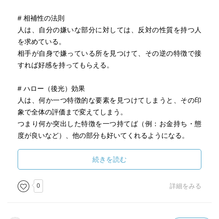
# 相補性の法則
人は、自分の嫌いな部分に対しては、反対の性質を持つ人
を求めている。
相手が自身で嫌っている所を見つけて、その逆の特徴で接
すれば好感を持ってもらえる。
# ハロー（後光）効果
人は、何か一つ特徴的な要素を見つけてしまうと、その印
象で全体の評価まで変えてしまう。
つまり何か突出した特徴を一つ持てば（例：お金持ち・態
度が良いなど）、他の部分も好いてくれるようになる。
# ピーク・エンドの法則
続きを読む
人は、最も印象深かった部分と、終わり方だけでその出来
事全体の印象を決める。
0
詳細をみる
つまりピークとエンドの内容がしっかりしているなら、他
の部分は無難でも大丈夫。