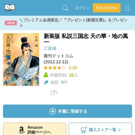
ログイン
新規会員登録
＼プレミアム会員限定／『プレゼント(新潮文庫)』をプレゼン
NEW
ト
新装版 私説三国志 天の華・地の風
一
江森備
復刊ドットコム
(2012.12.12)
4.25
本棚登録:
22
人
感想:
3
件
本棚に登録する
Amazon
購入ストア一覧
詳細ページへ