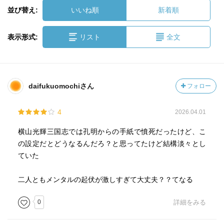
並び替え:
いいね順
新着順
表示形式:
リスト
全文
daifukuomochiさん
フォロー
4
2026.04.01
横山光輝三国志では孔明からの手紙で憤死だったけど、こ
の設定だとどうなるんだろ？と思ってたけど結構淡々とし
ていた
二人ともメンタルの起伏が激しすぎて大丈夫？？てなる
0
詳細をみる