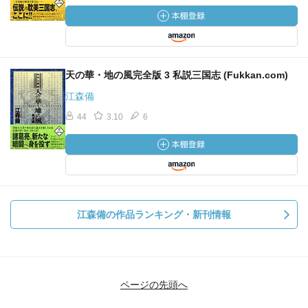
天の華・地の風完全版 3 私説三国志 (Fukkan.com)
江森備
44
3.10
6
江森備の作品ランキング・新刊情報
ページの先頭へ