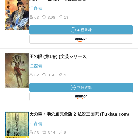
江森備
63
3.98
13
王の眼 (第1巻) (文芸シリーズ)
江森備
62
3.56
9
天の華・地の風完全版 2 私説三国志 (Fukkan.com)
江森備
53
3.14
8