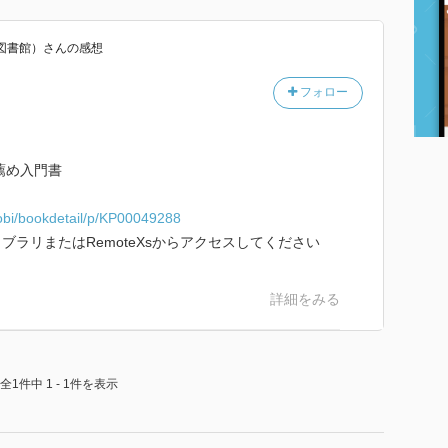
図書館）
さん
の感想
フォロー
薦め入門書
hobi/bookdetail/p/KP00049288
ラリまたはRemoteXsからアクセスしてください
詳細をみる
全1件中 1 - 1件を表示