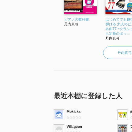
ピアノの教科書
はじめてでも最
丹内真弓
弾ける 大人のピ
名曲77 ~クラシ
ら定番のポッ...
丹内真弓
丹内真弓
最近本棚に登録した人
Mokicks
Villageon