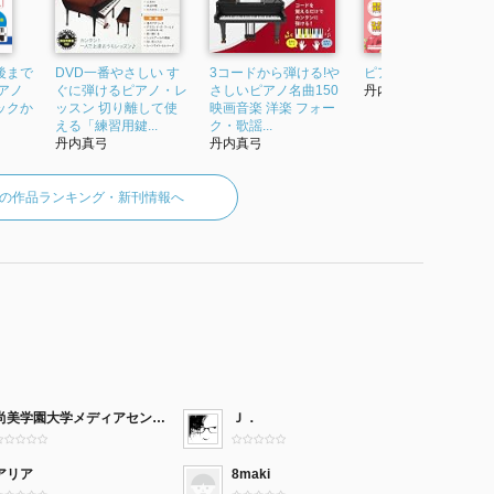
後まで
DVD一番やさしい す
3コードから弾ける!や
ピアノ基礎トレ365日
アノ
ぐに弾けるピアノ・レ
さしいピアノ名曲150
丹内真弓
ックか
ッスン 切り離して使
映画音楽 洋楽 フォー
える「練習用鍵...
ク・歌謡...
丹内真弓
丹内真弓
の作品ランキング・新刊情報へ
尚美学園大学メディアセンター（図書館）
Ｊ．
アリア
8maki