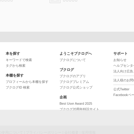
本を探す
ようこそブクログへ
サポート
キーワードで検索
ブクログについて
お知らせ
タグから検索
ヘルプセンタ
ブクログ
法人向け広告
本棚を探す
ブクログのアプリ
法人様のお問
プロフィールから本棚を探す
ブクログプレミアム
ブクログID 検索
ブクログ公式ショップ
公式Twitter
Facebookペ
企画
Best User Award 2025
ブクログ20周年特設サイト
ieの使用について
|
プライバシーポリシー
|
会社概要
|
採用情報