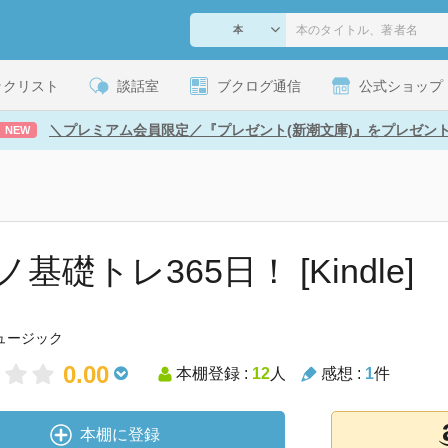
ックリスト
談話室
ブクログ通信
公式ショップ
＼プレミアム会員限定／『プレゼント(新潮文庫)』をプレゼン
NEW
基礎トレ365日！ [Kindle]
ュージック
0.00
本棚登録 :
12
人
感想 :
1
件
本棚に登録