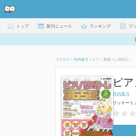
トップ
新刊ニュース
ランキング
ブ
ブクログ
>
丹内真弓
>
ピアノ基礎トレ365日！
ピアノ
丹内真弓
リットーミ