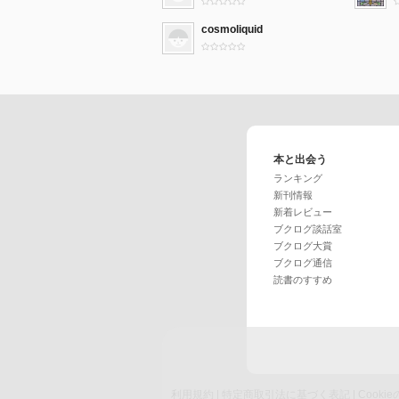
cosmoliquid
本と出会う
ランキング
新刊情報
新着レビュー
ブクログ談話室
ブクログ大賞
ブクログ通信
読書のすすめ
利用規約
|
特定商取引法に基づく表記
|
Cook