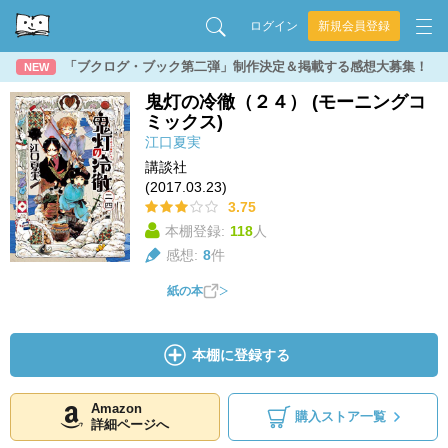
ログイン
新規会員登録
「ブクログ・ブック第二弾」制作決定＆掲載する感想大募集！
NEW
鬼灯の冷徹（２４） (モーニングコ
ミックス)
江口夏実
講談社
(2017.03.23)
3.75
本棚登録:
118
人
感想:
8
件
紙の本
本棚に登録する
Amazon
購入ストア一覧
詳細ページへ