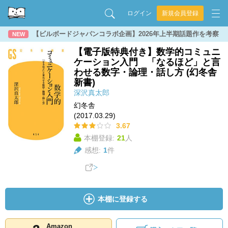
ログイン
新規会員登録
【ビルボードジャパンコラボ企画】2026年上半期話題作を考察
NEW
【電子版特典付き】数学的コミュニ
ケーション入門 「なるほど」と言
わせる数字・論理・話し方 (幻冬舎
新書)
深沢真太郎
幻冬舎
(2017.03.29)
3.67
本棚登録:
21
人
感想:
1
件
本棚に登録する
Amazon