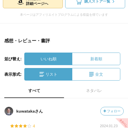
購入ストア一覧
詳細ページへ
本ページはアフィリエイトプログラムによる収益を得ています
感想・レビュー・書評
並び替え:
いいね順
新着順
表示形式:
リスト
全文
すべて
ネタバレ
kuwatakaさん
フォロー
4
2024.01.23