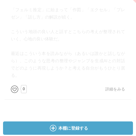
「フェルミ推定」に始まって「作図」「エクセル」「プレ
ゼン」「話し方」の解説が続く。
こういう地頭の良い人と話すとこちらの考えが整理されて
いく。心地の良い体験だ。
最近はこういう本を読みながら（あるいは誰かと話しなが
ら）、このような思考の整理やジャンプを生成AIとの対話
でどのように再現しようか？と考える自分がもうひとり居
る。
0
詳細をみる
本棚に登録する