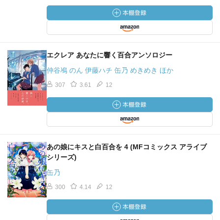
エクレア あなたに響く百合アンソロジー
仲谷鳰 のん 伊藤ハチ 缶乃 めきめき ほか
307
3.61
12
あの娘にキスと白百合を 4 (MFコミックス アライブ
シリーズ)
缶乃
300
4.14
12