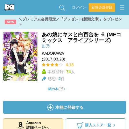
ログイン
新規会員登録
＼プレミアム会員限定／『プレゼント(新潮文庫)』をプレゼン
NEW
ト
あの娘にキスと白百合を ６ (MFコ
ミックス アライブシリーズ)
缶乃
KADOKAWA
(2017.03.23)
4.18
本棚登録:
74
人
感想:
2
件
紙の本
本棚に登録する
Amazon
購入ストア一覧
詳細ページへ