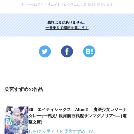
本ページはアフィリエイトプログラムによる収益を得ています
感想はまだありません。
一番乗りで感想を書こう！
染宮すずめの作品
86―エイティシックス―Alter.2 ―魔法少女レジーナ
☆レーナ~戦え! 銀河航行戦艦サンマグノリア~― (電
撃文庫)
しらび 安里アサト 染宮すずめ I-IV