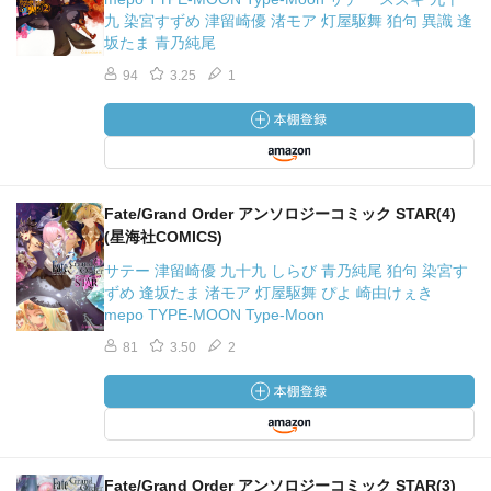
九 染宮すずめ 津留崎優 渚モア 灯屋駆舞 狛句 異識 逢
坂たま 青乃純尾
94
3.25
1
Fate/Grand Order アンソロジーコミック STAR(4)
(星海社COMICS)
サテー 津留崎優 九十九 しらび 青乃純尾 狛句 染宮す
ずめ 逢坂たま 渚モア 灯屋駆舞 ぴよ 崎由けぇき
mepo TYPE-MOON Type-Moon
81
3.50
2
Fate/Grand Order アンソロジーコミック STAR(3)