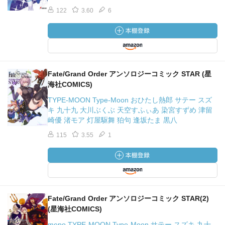
122
3.60
6
Fate/Grand Order アンソロジーコミック STAR (星
海社COMICS)
TYPE-MOON Type-Moon おひたし熱郎 サテー スズ
キ 九十九 大川ぶくぶ 天空すふぃあ 染宮すずめ 津留
崎優 渚モア 灯屋駆舞 狛句 逢坂たま 黒八
115
3.55
1
Fate/Grand Order アンソロジーコミック STAR(2)
(星海社COMICS)
mepo TYPE-MOON Type-Moon サテー スズキ 九十