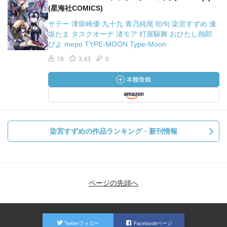
(星海社COMICS)
サテー 津留崎優 九十九 青乃純尾 狛句 染宮すずめ 逢
坂たま タスクオーナ 渚モア 灯屋駆舞 おひたし熱郎
ぴよ mepo TYPE-MOON Type-Moon
78
3.43
0
染宮すずめの作品ランキング・新刊情報
ページの先頭へ
Twitterフォロー
Facebookページ