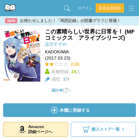
ログイン
新規会員登録
お待たせしました！「再読記録」が読書グラフに登場！
NEW
この素晴らしい世界に日常を！ (MF
コミックス アライブシリーズ)
染宮すずめ
KADOKAWA
(2017.03.23)
2.00
本棚登録:
24
人
感想:
1
件
紙の本
本棚に登録する
Amazon
購入ストア一覧
詳細ページへ