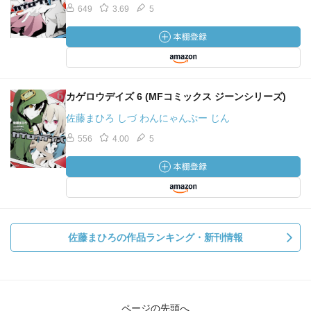
649
3.69
5
カゲロウデイズ 6 (MFコミックス ジーンシリーズ)
佐藤まひろ しづ わんにゃんぷー じん
556
4.00
5
佐藤まひろの作品ランキング・新刊情報
ページの先頭へ