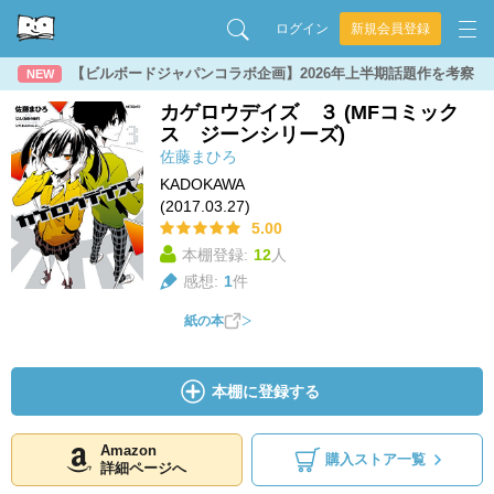
ログイン
新規会員登録
【ビルボードジャパンコラボ企画】2026年上半期話題作を考察
NEW
カゲロウデイズ ３ (MFコミック
ス ジーンシリーズ)
佐藤まひろ
KADOKAWA
(2017.03.27)
5.00
本棚登録:
12
人
感想:
1
件
紙の本
本棚に登録する
Amazon
購入ストア一覧
詳細ページへ