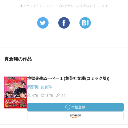
本ページはアフィリエイトプログラムによる収益を得ています
真倉翔の作品
地獄先生ぬーべー 1 (集英社文庫(コミック版))
岡野剛 真倉翔
476
3.79
54