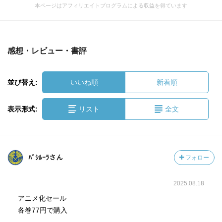
本ページはアフィリエイトプログラムによる収益を得ています
感想・レビュー・書評
並び替え:
いいね順
新着順
表示形式:
リスト
全文
ﾊﾞｼﾙｰﾗさん
フォロー
2025.08.18
アニメ化セール
各巻77円で購入