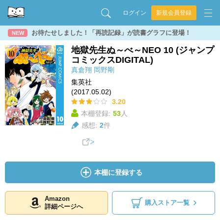
ログイン
新規会員登録
お待たせしました！「再読記録」が読書グラフに登場！
NEW
地獄先生ぬ～べ～NEO 10 (ジャンプ
コミックスDIGITAL)
真倉翔
岡野剛
集英社
(2017.05.02)
3.20
本棚登録:
53
人
感想:
2
件
本棚に登録する
Amazon
購入ストア一覧
詳細ページへ