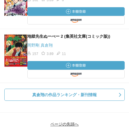
162
3.89
6
地獄先生ぬーべー 2 (集英社文庫(コミック版))
岡野剛 真倉翔
157
3.89
11
真倉翔の作品ランキング・新刊情報
ページの先頭へ