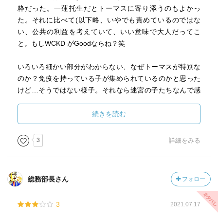
粋だった。一蓮托生だとトーマスに寄り添うのもよかっ
た。それに比べて(以下略、いやでも責めているのではな
い、公共の利益を考えていて、いい意味で大人だってこ
と。もしWCKD がGoodならね？笑
いろいろ細かい部分がわからない、なぜトーマスが特別な
のか？免疫を持っている子が集められているのかと思った
けど…そうではない様子。それなら迷宮の子たちなんで感
染した？何が目的なのか…
3作目がたのしみ。あーこれは原作読まなきゃと思うような
続きを読む
終わり方じゃないといいな。
3
詳細をみる
総務部長さん
フォロー
3
2021.07.17