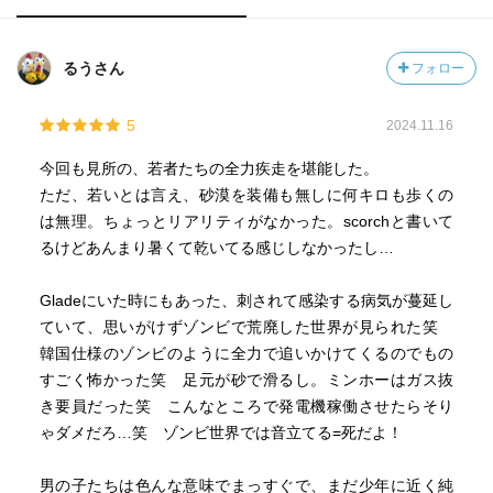
るうさん
フォロー
5
2024.11.16
今回も見所の、若者たちの全力疾走を堪能した。
ただ、若いとは言え、砂漠を装備も無しに何キロも歩くの
は無理。ちょっとリアリティがなかった。scorchと書いて
るけどあんまり暑くて乾いてる感じしなかったし…
Gladeにいた時にもあった、刺されて感染する病気が蔓延し
ていて、思いがけずゾンビで荒廃した世界が見られた笑
韓国仕様のゾンビのように全力で追いかけてくるのでもの
すごく怖かった笑 足元が砂で滑るし。ミンホーはガス抜
き要員だった笑 こんなところで発電機稼働させたらそり
ゃダメだろ…笑 ゾンビ世界では音立てる=死だよ！
男の子たちは色んな意味でまっすぐで、まだ少年に近く純