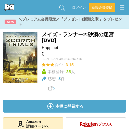
ログイン
新規会員登録
＼プレミアム会員限定／『プレゼント(新潮文庫)』をプレゼン
NEW
ト
メイズ・ランナー2:砂漠の迷宮
[DVD]
Happinet
()
ISBN・EAN:
4988142262516
3.15
本棚登録:
25
人
感想:
3
件
本棚に登録する
Amazon
詳細ページへ