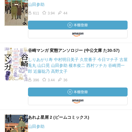
山田参助
611
3.94
44
谷崎マンガ 変態アンソロジー (中公文庫 た30-57)
しりあがり寿 中村明日美子 久世番子 今日マチ子 古屋
兎丸 山口晃 山田参助 榎本俊二 西村ツチカ 谷崎潤一
郎 近藤聡乃 高野文子
396
3.44
36
あれよ星屑 2 (ビームコミックス)
山田参助