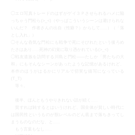
◯エロ写真トレードのはずがゲイ３Ｐさせられるハメに陥
っちゃう門松ら(>_<)（やっぱこういうシーンは避けられな
いんだ？ 作者さんの出自（性癖？）からして......）（「落
とし入れ」）
◯そんな呑気な門松にも戦争で死にそびれたという後ろめ
たさはあり......死神の幻覚に取り憑かれている(>_<)
◯戦友遺族を訪問する川島と門松——たしか「男たちの大
和」にもそんなシーンがあったような記憶があるけれど、
本作のほうがはるかにリアルで切実な描写になっている
(T_T)
等々。
後半、ほんともうやりきれない話が続く......
貧すれば鈍するとはいうけれど、国全体が貧しい時代に
は国民性というものが獣レベルのどん底まで落ちきってし
まうものなのだな、と......
もう言葉もなし......