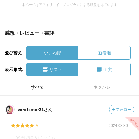
本ページはアフィリエイトプログラムによる収益を得ています
感想・レビュー・書評
並び替え:
いいね順
新着順
表示形式:
リスト
全文
すべて
ネタバレ
zerotester21さん
フォロー
5
2024.03.30
99円で購入( ´ ▽ ` )ﾉ