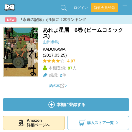
ログイン
新規会員登録
『永遠の記憶』が1位に！本ランキング
NEW
あれよ星屑 6巻 (ビームコミック
ス)
山田参助
KADOKAWA
(2017.03.25)
4.07
本棚登録:
87
人
感想:
2
件
紙の本
本棚に登録する
Amazon
購入ストア一覧
詳細ページへ