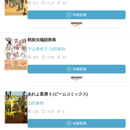
311
4.14
19
戦前尖端語辞典
平山亜佐子 山田参助
304
3.45
13
あれよ星屑 3 (ビームコミックス)
山田参助
230
4.15
9