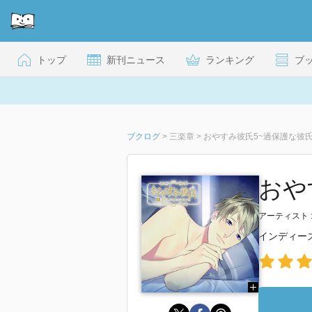
トップ
新刊ニュース
ランキング
ブ
ブクログ
>
三楽章
>
おやすみ彼氏5~過保護な彼
おや
アーティスト 
インディー