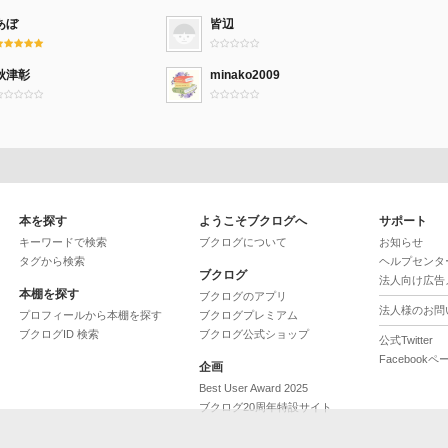
あぼ
皆辺
秋津彰
minako2009
本を探す
ようこそブクログへ
サポート
キーワードで検索
ブクログについて
お知らせ
タグから検索
ヘルプセンタ
ブクログ
法人向け広告
本棚を探す
ブクログのアプリ
法人様のお問
プロフィールから本棚を探す
ブクログプレミアム
ブクログID 検索
ブクログ公式ショップ
公式Twitter
Facebookペ
企画
Best User Award 2025
ブクログ20周年特設サイト