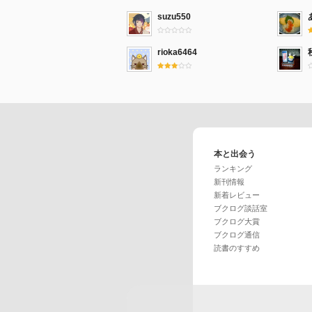
suzu550
rioka6464
本と出会う
ランキング
新刊情報
新着レビュー
ブクログ談話室
ブクログ大賞
ブクログ通信
読書のすすめ