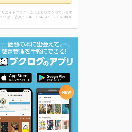
ィリエイトプログラムによる収益を得ています
n.co.jp ・音楽 / ISBN・EAN: 4589781670030