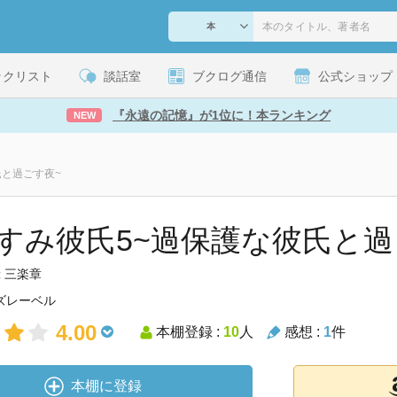
ックリスト
談話室
ブクログ通信
公式ショップ
『永遠の記憶』が1位に！本ランキング
NEW
氏と過ごす夜~
すみ彼氏5~過保護な彼氏と過
三楽章
:
ズレーベル
4.00
本棚登録 :
10
人
感想 :
1
件
本棚に登録