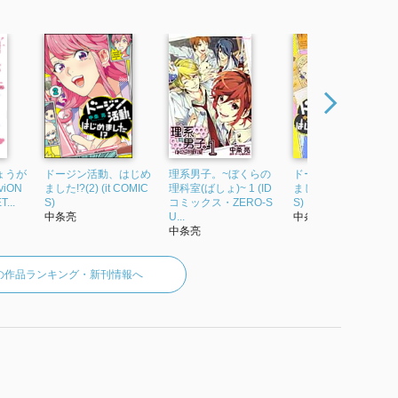
ょうが
ドージン活動、はじめ
理系男子。~ぼくらの
ドージン活動、はじ
viON
ました!?(2) (it COMIC
理科室(ばしょ)~ 1 (ID
ました!?(3) (it COMIC
...
S)
コミックス・ZERO-S
S)
中条亮
U...
中条亮
中条亮
の作品ランキング・新刊情報へ