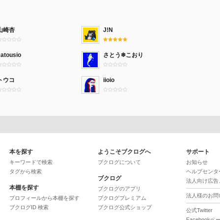
山崎杏
J!N
satousio
さとう❄こおり
トウコ
iioio
本を探す
ようこそブクログへ
サポート
キーワードで検索
ブクログについて
お知らせ
タグから検索
ヘルプセンタ
ブクログ
法人向け広告
本棚を探す
ブクログのアプリ
法人様のお問
プロフィールから本棚を探す
ブクログプレミアム
ブクログID 検索
ブクログ公式ショップ
公式Twitter
Facebookペ