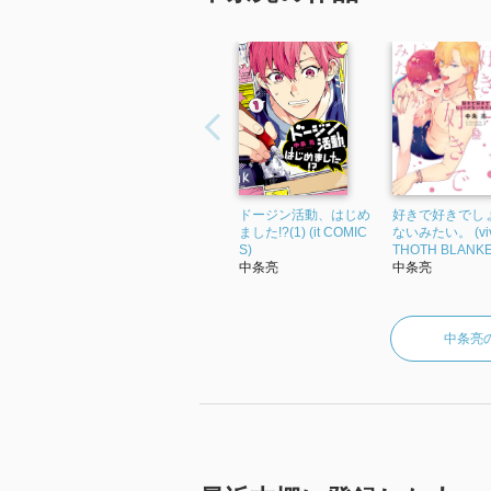
ドージン活動、はじめ
好きで好きでし
ました!?(1) (it COMIC
ないみたい。 (vi
S)
THOTH BLANKET
中条亮
中条亮
中条亮