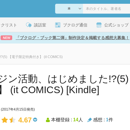
ックリスト
談話室
ブクログ通信
公式ショップ
「ブクログ・ブック第二弾」制作決定＆掲載する感想大募集！
NEW
) 【電子限定特典付き】 (it COMICS)
ジン活動、はじめました!?(5
(it COMICS) [Kindle]
(2017年4月15日発売)
4.67
本棚登録 :
14
人
感想 :
1
件