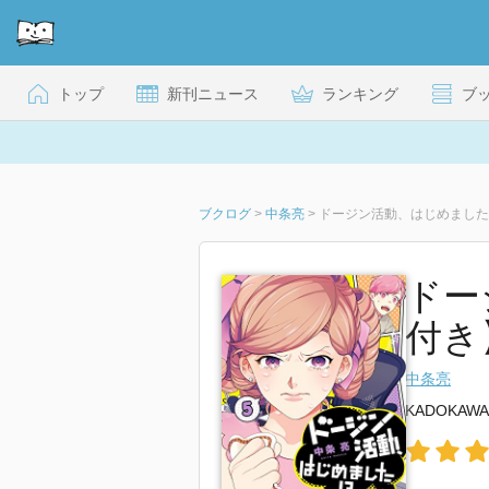
トップ
新刊ニュース
ランキング
ブ
ブクログ
>
中条亮
>
ドージン活動、はじめました!?(5
ドー
付き】 
中条亮
KADOKAWA