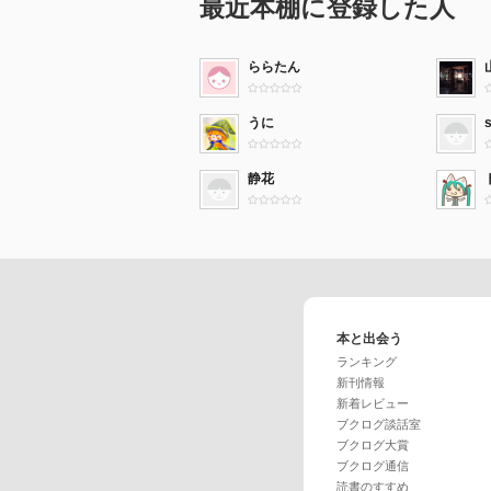
最近本棚に登録した人
ららたん
うに
静花
本と出会う
ランキング
新刊情報
新着レビュー
ブクログ談話室
ブクログ大賞
ブクログ通信
読書のすすめ