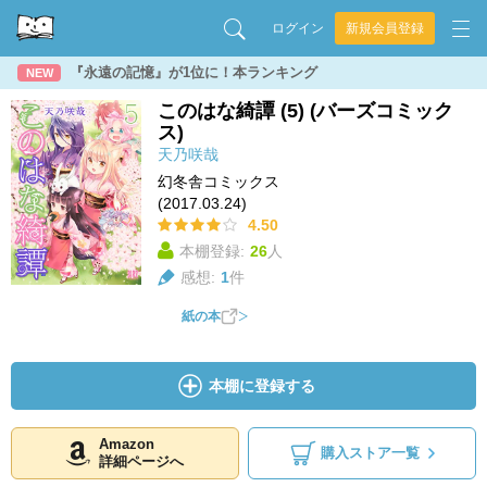
ログイン
新規会員登録
『永遠の記憶』が1位に！本ランキング
NEW
このはな綺譚 (5) (バーズコミック
ス)
天乃咲哉
幻冬舎コミックス
(2017.03.24)
4.50
本棚登録:
26
人
感想:
1
件
紙の本
本棚に登録する
Amazon
購入ストア一覧
詳細ページへ