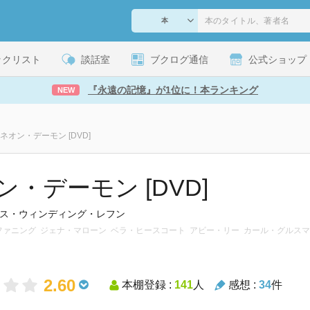
ックリスト
談話室
ブクログ通信
公式ショップ
『永遠の記憶』が1位に！本ランキング
NEW
ネオン・デーモン [DVD]
ン・デーモン [DVD]
ス・ウィンディング・レフン
ル・ファニング ジェナ・マローン ベラ・ヒースコート アビー・リー カール・グルス
2.60
本棚登録 :
141
人
感想 :
34
件