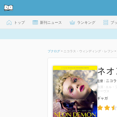
トップ
新刊ニュース
ランキング
ブ
ブクログ
>
ニコラス・ウィンディング・レフン
>
ネオ
ニコラ
監督 :
出演 : エ
リーヴス
ギャガ