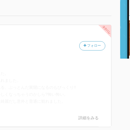
フォロー
した。
観れました。
る、ぶっとんだ展開になるのもびっくり!!
しくなっちゃうのかしら?怖い怖い。
も綺麗だし意外と普通に観れました。
詳細をみる