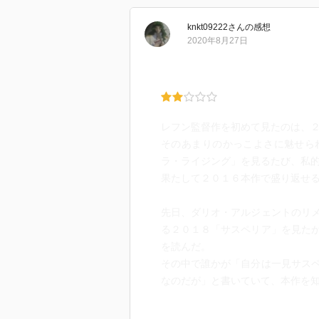
knkt09222
さん
の感想
2020年8月27日
レフン監督作を初めて見たのは、
そのあまりのかっこよさに魅せら
ラ・ライジング」を見るたび、私
果たして２０１６本作で盛り返せ
先日、ダリオ・アルジェントのリ
る２０１８「サスペリア」を見た
を読んだ。
その中で誰かが「自分は一見サス
なのだが」と書いていて、本作を
そのときおそらく私は「そういう
うな顔をしていたに違いない。