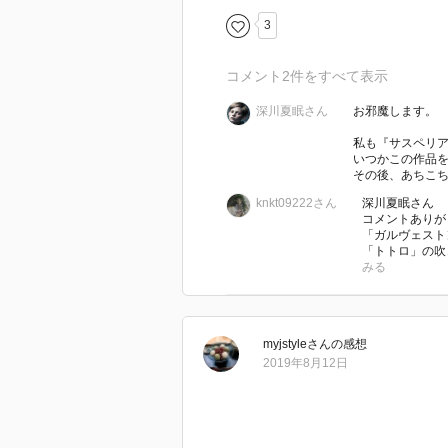
そして本作を見るに当たっては「
3
いうので」という顔を鑑賞後にで
残念。そこまで満足はできなかっ
コメント
2
件をすべて表示
深川夏眠さん
お邪魔します。
確かに「サスペリア」の影響はあ
というか、wikipediaによれ
私も『サスペリ
いつかこの作品
ントラストの強い独特な画面構成
その後、あちこちで
さらに主演エル・ファニングの髪
knkt09222さん
深川夏眠さん
また、見ることー見られること、
コメントありが
アップデートされている感も、な
「ガルヴェスト
「トトロ」の吹
ナルシシズム、鏡、山猫？、三角
みる
いわば「サスペリア」に潜むナル
が、それらすべて狙いがわかった
myjstyle
さん
の感想
「マルホランド・ドライブ」を連
2019年8月12日
結構胸糞悪いエロ・グロ描写なん
ヒッチコック「サイコ」と同じ、
好きになれそうな要素は少なくな