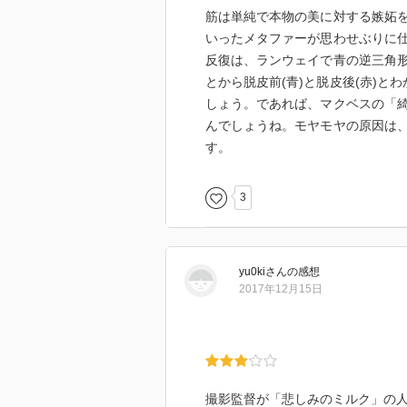
筋は単純で本物の美に対する嫉妬
イメージ映像の多用。
いったメタファーが思わせぶりに
演出のかったるさ。間延び。
反復は、ランウェイで青の逆三角
こういう展開にすりゃあ衝撃なん
とから脱皮前(青)と脱皮後(赤)
ファッショナブルで深さがありげ
しょう。であれば、マクベスの「
ときどき「この監督とは合わない
んでしょうね。モヤモヤの原因は
っていたが、初めてそういう現象
す。
「ランウェイで笑って」で語られ
ネット上ではエル・ファニングが
3
持したい。
エルたんについて調べたら、なん
１９９８年生まれ。２００１で「
yu0ki
さん
の感想
エイト」「ヴァージニア」。
2017年12月15日
んで本作は２０１６。
今後、２０１７「メアリーの総て
撮影監督が「悲しみのミルク」の