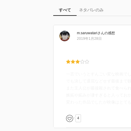
すべて
ネタバレのみ
m.saruwatari
さん
の感想
2019年1月28日
一言でいうとすんごい変な映画で
でも決して退屈などせず最後まで
また主人公が最後殺されて食べられ
嫉妬や妬みが凄すぎると人っておか
変わった作品でしたが映像はとて
4