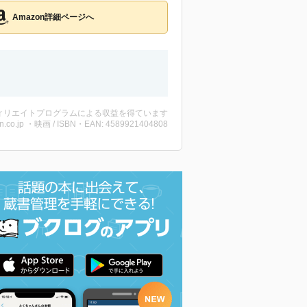
Amazon詳細ページへ
ィリエイトプログラムによる収益を得ています
n.co.jp ・映画 / ISBN・EAN: 4589921404808