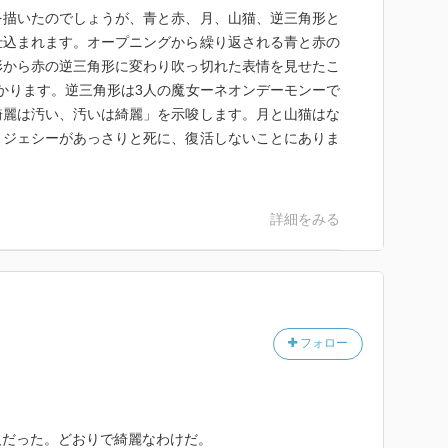
を描いたのでしょうが、青と赤、月、山猫、逆三角形と
仕込まれます。オープニングから繰り返される青と赤の
形から赤の逆三角形に変わり吹っ切れた表情を見せたこ
でしょという、わかりやすく「人を喰った」展開。
とわかります。逆三角形は3人の魔女ーネオンデーモンーで
な画面作りのしゃらくささとか。
綺麗は汚い、汚いは綺麗」を示唆します。月と山猫はな
」という映画感想を見るにつけ、こいつ何様やねんと思
、ジェシーがあっさりと死に、復活しないことにありま
に出会っているのかもしれない。
なかった闇、にすら及ばない、闇の薄さ。
似つかわしくないという感想がちらほらするが、断固支
詳細をみる
と１７５ｃｍもあるんだとか。
アイ・アム・サム」２歳を演じ？、２０１１「スーパー
フォロー
」、２０１８「孤独なふりした世界で」も観たい。
人だった。どおりで綺麗なわけだ。