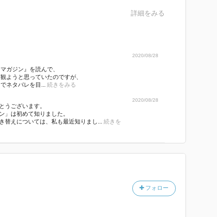
ほー、いいじゃないか。こういうのでいいんだよ、こう
詳細をみる
きたらいいなーと思っていたが。
た。
る。
2020/08/28
ば監督は「中間色が見えづらい色覚障害を持っており、色彩コ
アマガジン』を読んで、
を観ようと思っていたのですが、
が特徴」なのだとか。
ネタバレを目...
続きをみる
形は、サラ・ジェシカ・ハーパーっぽい。
2020/08/28
という現象が、バレエダンサー→ファッションモデルと
とうございます。
いではない。
ン」は初めて知りました。
き替えについては、私も最近知りまし...
続きを
形の図像、月、と象徴的なモノは多い。
シシズムを逆照射する作りなのかも、しれない。
ところで、「で、それで？」という感じがする。
想させる女性たちの怨嗟、
かは本当なら私の大好物のはずだし、
フォロー
構成の驚きとか（視点人物が……）も。
いにもかかわらず。