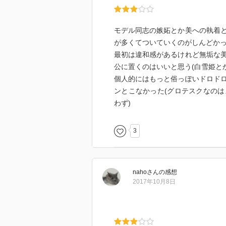
モデル同志の嫉妬とか美への執着
が多くてついていくのがしんどか
最初は違和感があるけれど無垢な
公に置くのはいいと思う(白雪姫と
個人的にはもっと俗っぽいドロド
ンとこなかった(グロテスクなの
わず)
3
naho
さん
の感想
2017年10月8日