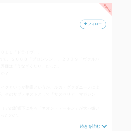
フォロー
２０１１「ドライヴ」。
れて、２００８「ブロンソン」、２００９「ヴァルハ
的評価は「うなぎくだり」だった。
るか？
メイクというか翻案というか、ルカ・グァダニーノによ
が、そのサブテキストとして「サスペリア・マガジン」
ペリアの影響下にある「ネオン・デーモン」が大っ嫌い
知ったのだ。
ものもあるのか」と「孤独のグルメ」の井之頭五郎のよ