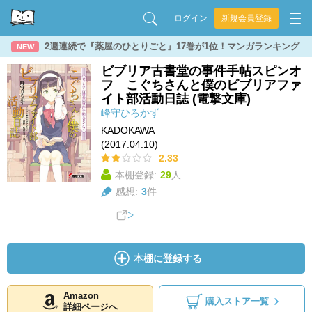
ログイン
新規会員登録
2週連続で『薬屋のひとりごと』17巻が1位！マンガランキング
NEW
ビブリア古書堂の事件手帖スピンオ
フ こぐちさんと僕のビブリアファ
イト部活動日誌 (電撃文庫)
峰守ひろかず
KADOKAWA
(2017.04.10)
2.33
本棚登録:
29
人
感想:
3
件
本棚に登録する
Amazon
購入ストア一覧
詳細ページへ