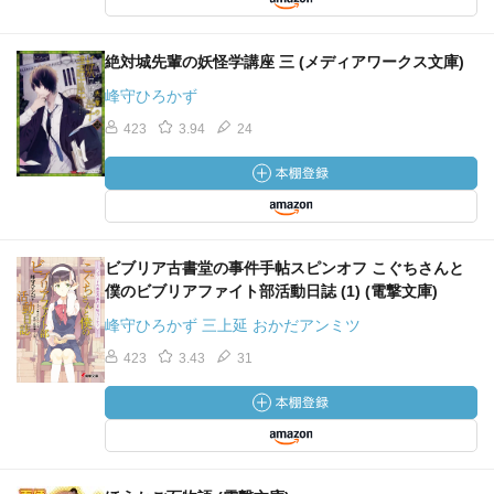
絶対城先輩の妖怪学講座 三 (メディアワークス文庫)
峰守ひろかず
423
3.94
24
ビブリア古書堂の事件手帖スピンオフ こぐちさんと
僕のビブリアファイト部活動日誌 (1) (電撃文庫)
峰守ひろかず 三上延 おかだアンミツ
423
3.43
31