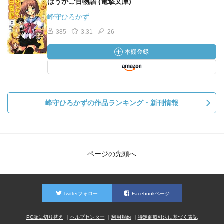
ほうかご百物語 (電撃文庫)
峰守ひろかず
385
3.31
26
峰守ひろかずの作品ランキング・新刊情報
ページの先頭へ
Twitterフォロー
Facebookページ
PC版に切り替え
ヘルプセンター
利用規約
特定商取引法に基づく表記