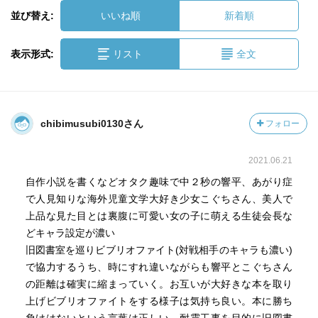
並び替え:
いいね順
新着順
表示形式:
リスト
全文
chibimusubi0130さん
フォロー
2021.06.21
自作小説を書くなどオタク趣味で中２秒の響平、あがり症
で人見知りな海外児童文学大好き少女こぐちさん、美人で
上品な見た目とは裏腹に可愛い女の子に萌える生徒会長な
どキャラ設定が濃い
旧図書室を巡りビブリオファイト(対戦相手のキャラも濃い)
で協力するうち、時にすれ違いながらも響平とこぐちさん
の距離は確実に縮まっていく。お互いが大好きな本を取り
上げビブリオファイトをする様子は気持ち良い。本に勝ち