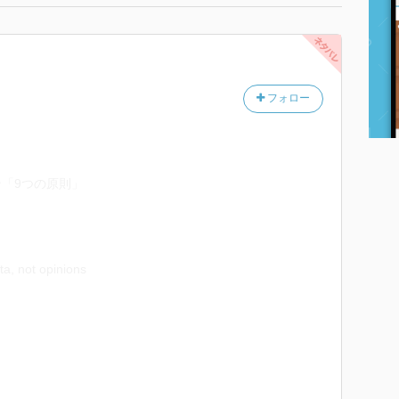
フォロー
「9つの原則」
ta, not opinions
れぞれの個性によってチームにダイナミズムが生まれ、