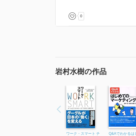
それぞれが自分らしく力を発揮で
・
0
岩村水樹の作品
ワーク・スマート チ
Q&Aでわかるは