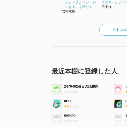
ームとテクノロジーが
てのマーケティ
「できる」を増やす
田中洋
岩村水樹
岩村水樹
最近本棚に登録した人
2476462番目の読書家
arkb
t
mmotoi