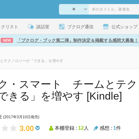
ックリスト
談話室
ブクログ通信
公式ショップ
「ブクログ・ブック第二弾」制作決定＆掲載する感想大募集！
NEW
とテクノロジーが「できる」を増やす
ク・スマート チームとテク
きる」を増やす [Kindle]
社
(2017年3月10日発売)
3.00
本棚登録 :
12
人
感想 :
1
件