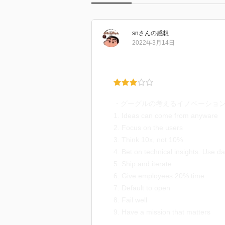
sn
さん
の感想
2022年3月14日
・グーグルの考えるイノベーション
1. Ideas can come from anyware
2. Focus on the users
3. Think 10x, not 10%
4. Bet on technical insights. Use da
5. Ship and iterate
6. Give employees 20% time
7. Default to open
8. Fail well
9. Have a mission that matters
・多様な人材が集まることで。そ