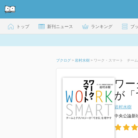
トップ
新刊ニュース
ランキング
ブ
ブクログ
>
岩村水樹
>
ワーク・スマート チーム
ワー
が「で
岩村水樹
中央公論新