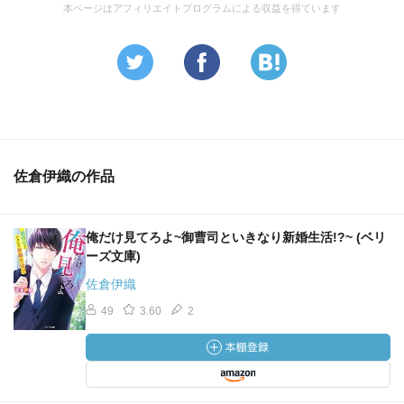
本ページはアフィリエイトプログラムによる収益を得ています
佐倉伊織の作品
俺だけ見てろよ~御曹司といきなり新婚生活!?~ (ベリ
ーズ文庫)
佐倉伊織
49
3.60
2