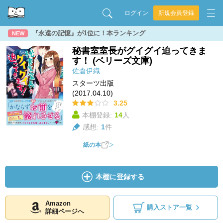
ログイン
新規会員登録
『永遠の記憶』が1位に！本ランキング
NEW
秘書室室長がグイグイ迫ってきま
す！ (ベリーズ文庫)
佐倉伊織
スターツ出版
(2017.04.10)
3.25
本棚登録:
14
人
感想:
1
件
紙の本
本棚に登録する
Amazon
購入ストア一覧
詳細ページへ