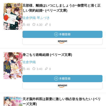
旦那様、離婚はいつにしましょうか~御曹司と清く正
しい契約結婚~ (ベリーズ文庫)
佐倉伊織 琴ふづき
48
4.30
0
身ごもり政略結婚 (ベリーズ文庫)
佐倉伊織
46
3.40
0
天才脳外科医は新妻に激しい独占欲を放ちたい (ベリ
ーズ文庫)