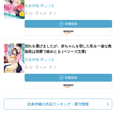
佐倉伊織 琴ふづき
42
4.20
0
別れを選びましたが、赤ちゃんを宿した私を一途な救
急医は深愛で絡めとる (ベリーズ文庫)
佐倉伊織 琴ふづき
42
4.14
0
佐倉伊織の作品ランキング・新刊情報