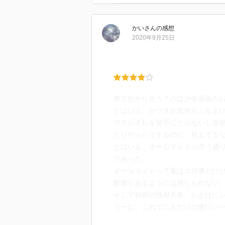
うな。
かい
さん
の感想
そしてインターン活動中に敵遭遇
2020年9月25日
続きを読めばわかるかな。
拳で分かり合う？のは少年漫画の
とはいえ、かつきが気持ちぶちま
デクがそれを逆手にとらないし吹
たりやったりするのに、甘えてる
とはいえ、オールマイトの言う通
であった。
オールマイトって要は力仕事だけ
配慮があるようには感じられない
そして秘密の情報共有、おまけに
うーむ、これで二人だけの修行シ