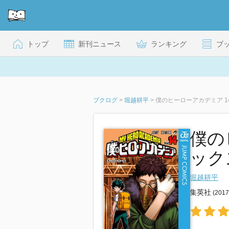
トップ
新刊ニュース
ランキング
ブ
ブクログ
>
堀越耕平
>
僕のヒーローアカデミア 14 
僕の
ックスD
堀越耕平
集英社
(201