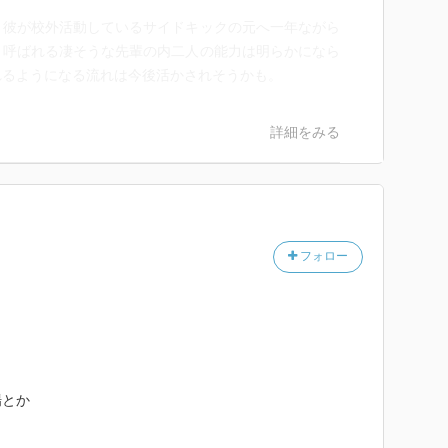
、彼が校外活動しているサイドキックの元へ一年ながら
と呼ばれる凄そうな先輩の内二人の能力は明らかになら
れるようになる流れは今後活かされそうかも。
詳細をみる
フォロー
場とか