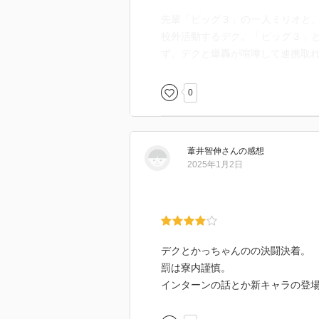
先輩「ビッグ３」の一人ミリオと
校外活動するデク。「ビッグ３」
ず。デクと爆轟が喧嘩して連携取
0
葦井智伸
さん
の感想
2025年1月2日
デクとかっちゃんのの決闘決着。
罰は寮内謹慎。
インターンの話とか新キャラの登