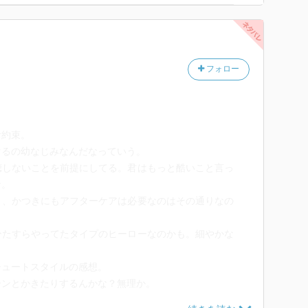
・・・ということはこのシリーズけっこう長引きそう？
フォロー
お約束。
けるの幼なじみなんだなっていう。
聴しないことを前提にしてる。君はもっと酷いこと言っ
な。
り、かつきにもアフターケアは必要なのはその通りなの
ひたすらやってたタイプのヒーローなのかも。細やかな
。
シュートスタイルの感想。
ーンとかきたりするんかな？無理か。