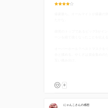
爆豪勝ち。オールマイトが爆豪の
たかな。
雄英のトップであるビッグ3がイ
ーンを経て強くなったことを伝え
オーバーホール？ペストマスクを
合と揉める。やくざは資金集めの
互い痛み分け。
昨今の情勢からインターンは限定
ーナイトアイのもとでインターン
拒否。実はミリオがインターン中で
0
デクｇオールマイト愛と熱意を伝
聞かれて答えられない。テストは
にゃんこ
さん
の感想
の個性予知に苦戦。ナイトアイは