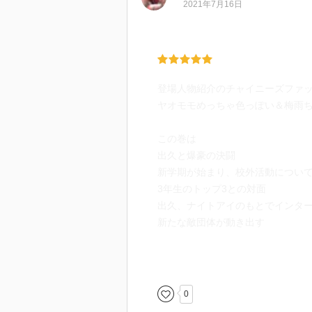
2021年7月16日
う。結局採用。
ナイトアイが現在監視中の死穢八
にデクが出会った少女エリ。エリ
登場人物紹介のチャイニーズファ
ヤオモモめっちゃ色っぽい＆梅雨
この巻は
出久と爆豪の決闘
新学期が始まり、校外活動につい
3年生のトップ3との対面
出久、ナイトアイのもとでインタ
新たな敵団体が動き出す
という流れでした。
とうとう爆豪くんも出久とオール
0
を激しく意識していた＆オールマ