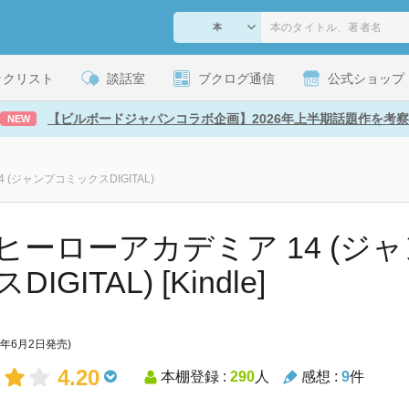
ックリスト
談話室
ブクログ通信
公式ショップ
【ビルボードジャパンコラボ企画】2026年上半期話題作を考察
NEW
(ジャンプコミックスDIGITAL)
ヒーローアカデミア 14 (ジ
IGITAL) [Kindle]
7年6月2日発売)
4.20
本棚登録 :
290
人
感想 :
9
件