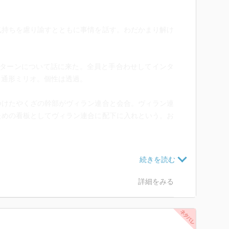
気持ちを慮り諭すとともに事情を話す。わだかまり解け
ンターンについて話に来た。全員と手合わせしてインタ
る通形ミリオ。個性は透過。
つけたやくざの幹部がヴィラン連合と会合。ヴィラン連
ための看板としてヴィラン連合に配下に入れという。お
的に行う。デクはオールマイト元サイドキックであるサ
をやりたいとオールマイトに懇願するもオールマイトは
1年は継続。
詳細をみる
えるがナイトアイ側のメリット、社会にどう役立つかを
ナイトアイから3分以内に判子を奪うこと。ナイトアイ
ワンフォーオールをミリオに継がせるべきだったとい