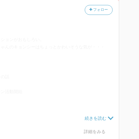
フォロー
斎會。若頭治崎はオーバーホール。パトロール開始直後
に話しかけたのはまさかのオーバーホール。
ッションがおもしろい。
ちゃんのキョンシーはちょっとかわいそうな気が・・・
ての話
ーン活動開始
マイトの秘密を知ってしまった。ていうか、出久のこと
詳細をみる
イトへの憧れの気持ちが強かったが故、気づいたんだろ