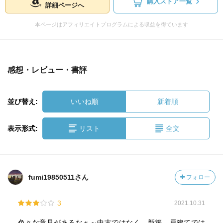
購入ストア一覧
詳細ページへ
本ページはアフィリエイトプログラムによる収益を得ています
感想・レビュー・書評
並び替え:
いいね順
新着順
表示形式:
リスト
全文
fumi19850511さん
フォロー
3
2021.10.31
色々な意見があるなぁ～中古ではなく、新築。戸建てでは