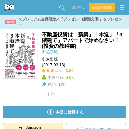
ログイン
新規会員登録
＼プレミアム会員限定／『プレゼント(新潮文庫)』をプレゼン
NEW
ト
不動産投資は「新築」「木造」「3
階建て」アパートで始めなさい！
(投資の教科書)
田脇宗城
あさ出版
(2017.03.13)
3.60
本棚登録:
26
人
感想:
1
件
本棚に登録する
Amazon