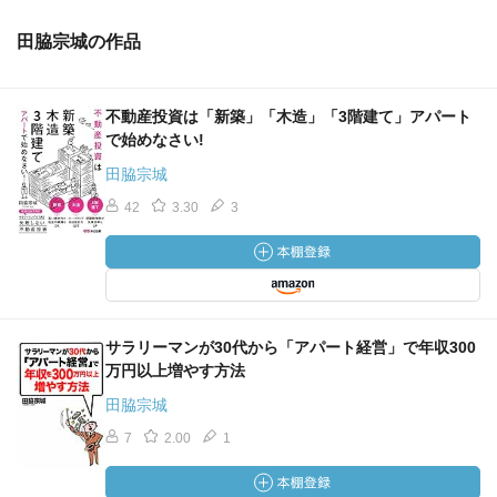
田脇宗城の作品
不動産投資は「新築」「木造」「3階建て」アパート
で始めなさい!
田脇宗城
42
3.30
3
サラリーマンが30代から「アパート経営」で年収300
万円以上増やす方法
田脇宗城
7
2.00
1