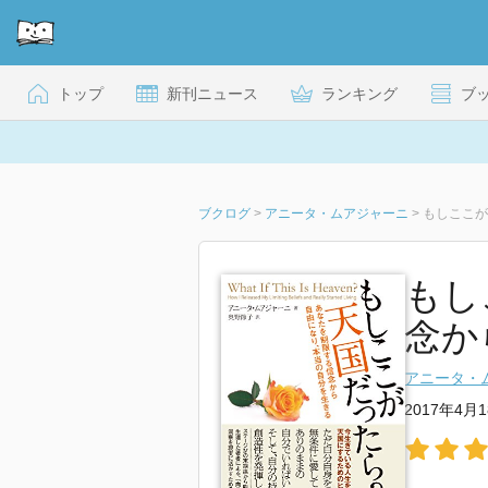
トップ
新刊ニュース
ランキング
ブ
ブクログ
>
アニータ・ムアジャーニ
>
もしここが
もし
念か
アニータ・
2017年4月