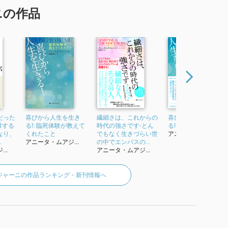
ニの作品
だった
喜びから人生を生き
繊細さは、これからの
喜びから人生を生き
限する
る!: 臨死体験が教えて
時代の強さです-とん
る! 10周年記念版
なり、
くれたこと
でもなく生きづらい世
アニータ・ムアジ...
.
アニータ・ムアジ...
の中でエンパスの...
..
アニータ・ムアジ...
ジャーニの作品ランキング・新刊情報へ