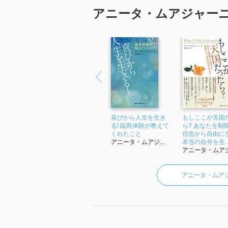
アニータ・ムアジャー
喜びから人生を生き
もしここが天国
る! 臨死体験が教えて
ら? あなたを制
くれたこと
信念から自由に
アニータ・ムアジ...
本当の自分を生..
アニータ・ムアジ.
アニータ・ムア