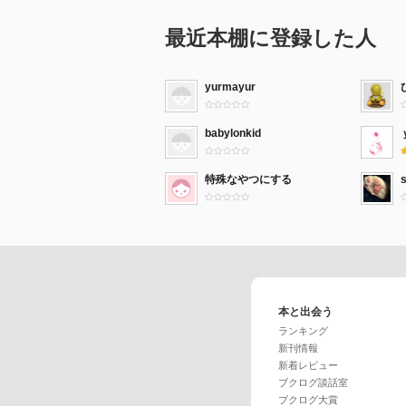
最近本棚に登録した人
yurmayur
babylonkid
特殊なやつにする
本と出会う
ランキング
新刊情報
新着レビュー
ブクログ談話室
ブクログ大賞