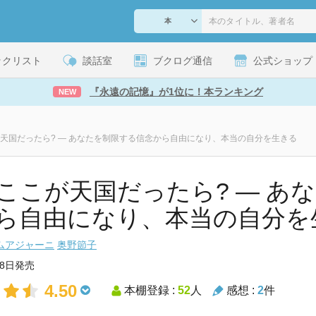
ックリスト
談話室
ブクログ通信
公式ショップ
『永遠の記憶』が1位に！本ランキング
NEW
天国だったら? ― あなたを制限する信念から自由になり、本当の自分を生きる
ここが天国だったら? ― あ
ら自由になり、本当の自分を生きる 
ムアジャーニ
奥野節子
18日発売
4.50
本棚登録 :
52
人
感想 :
2
件