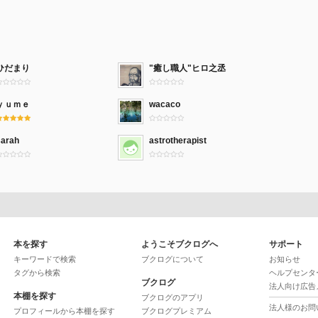
ひだまり
"癒し職人"ヒロ之丞
ｙｕｍｅ
wacaco
sarah
astrotherapist
本を探す
ようこそブクログへ
サポート
キーワードで検索
ブクログについて
お知らせ
タグから検索
ヘルプセンタ
ブクログ
法人向け広告
本棚を探す
ブクログのアプリ
法人様のお問
プロフィールから本棚を探す
ブクログプレミアム