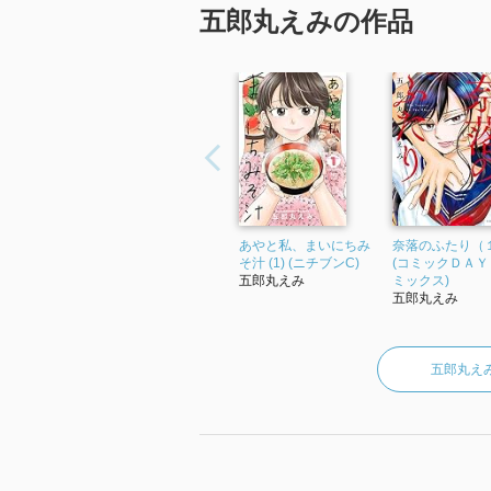
五郎丸えみの作品
あやと私、まいにちみ
奈落のふたり（
そ汁 (1) (ニチブンC)
(コミックＤＡＹ
五郎丸えみ
ミックス)
五郎丸えみ
五郎丸え