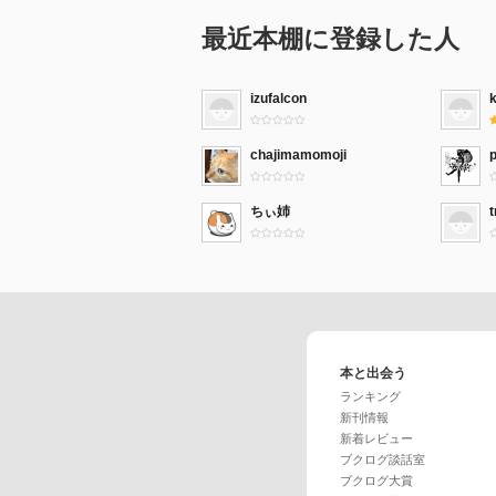
最近本棚に登録した人
izufalcon
chajimamomoji
p
ちぃ姉
本と出会う
ランキング
新刊情報
新着レビュー
ブクログ談話室
ブクログ大賞