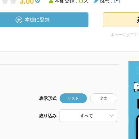
3.00
本棚登録 :
11
人
感想 :
1
件
本棚に登録
本ページはアフ
表示形式
リスト
全文
絞り込み