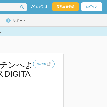
ブクログとは
新規会員登録
ログイン
サポート
ト
チンへよ
紙の本
IGITA