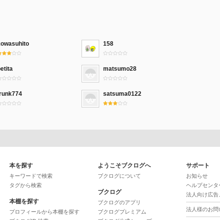
kowasuhito
158
etita
matsumo28
trunk774
satsuma0122
本を探す
ようこそブクログへ
サポート
キーワードで検索
ブクログについて
お知らせ
タグから検索
ヘルプセンタ
ブクログ
法人向け広告
本棚を探す
ブクログのアプリ
法人様のお問
プロフィールから本棚を探す
ブクログプレミアム