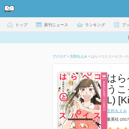
トップ
新刊ニュース
ランキング
ブ
ブクログ
>
五郎丸えみ
>
はらペコとスパイス～たま
はら
うこ
L) [K
五郎丸えみ
集英社
(201