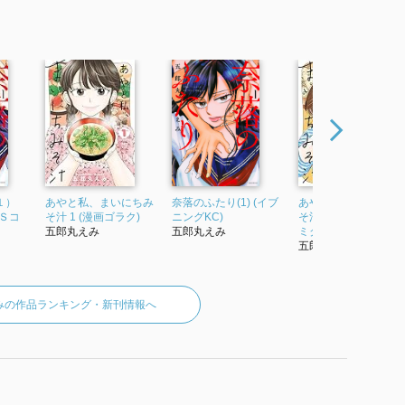
１）
あやと私、まいにちみ
奈落のふたり(1) (イブ
あやと私、まいにち
Ｓコ
そ汁 1 (漫画ゴラク)
ニングKC)
そ汁 ( 2) (ニチブンコ
五郎丸えみ
五郎丸えみ
ミクス)
五郎丸えみ
みの作品ランキング・新刊情報へ