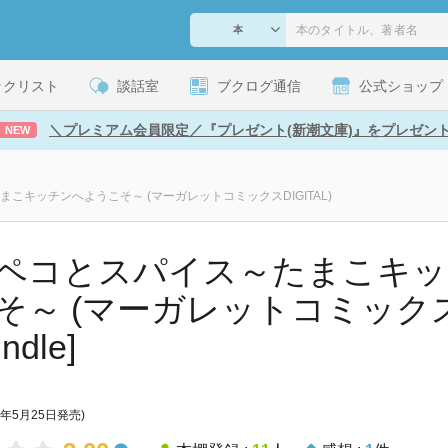
ックリスト
談話室
ブクログ通信
公式ショップ
＼プレミアム会員限定／『プレゼント(新潮文庫)』をプレゼン
NEW
こキッチンへようこそ～ (マーガレットコミックスDIGITAL)
ペコとスパイス～たまこキッ
そ～ (マーガレットコミックスD
indle]
7年5月25日発売)