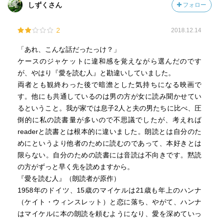
しずくさん
フォロー
翌朝看護婦が病室を見回ると、
2
2018.12.14
二人は寄り添い手を握り安らかに眠っていたのでした。
「あれ、こんな話だったっけ？」
ケースのジャケットに違和感を覚えながら選んだのです
が、やはり『愛を読む人』と勘違いしていました。
両者とも観終わった後で暗澹とした気持ちになる映画で
す。他にも共通しているのは男の方が女に読み聞かせてい
るということ。我が家では息子2人と夫の男たちに比べ、圧
倒的に私の読書量が多いので不思議でしたが、考えれば
readerと読書とは根本的に違いました。朗読とは自分のた
めにというより他者のために読むのであって、本好きとは
限らない。自分のための読書には音読は不向きです。黙読
の方がずっと早く先を読めますから。
『愛を読む人』（朗読者が原作）
1958年のドイツ、15歳のマイケルは21歳も年上のハンナ
（ケイト・ウィンスレット）と恋に落ち、やがて、ハンナ
はマイケルに本の朗読を頼むようになり、愛を深めていっ