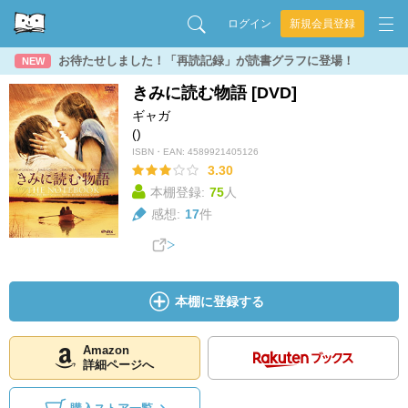
ログイン
新規会員登録
お待たせしました！「再読記録」が読書グラフに登場！
NEW
きみに読む物語 [DVD]
ギャガ
()
ISBN・EAN:
4589921405126
3.30
本棚登録:
75
人
感想:
17
件
本棚に登録する
Amazon
詳細ページへ