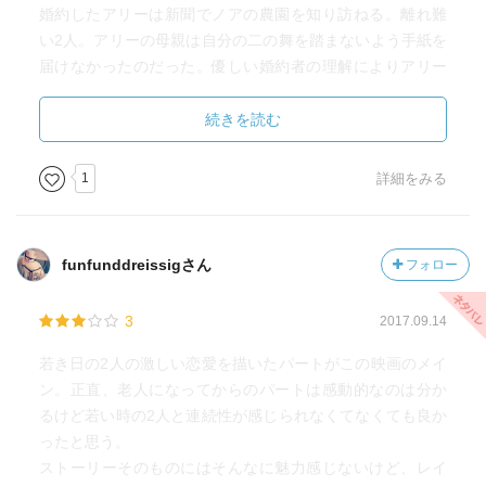
婚約したアリーは新聞でノアの農園を知り訪ねる。離れ難
い2人。アリーの母親は自分の二の舞を踏まないよう手紙を
届けなかったのだった。優しい婚約者の理解によりアリー
はノアと結ばれたのだった。
続きを読む
一瞬記憶が戻るアリーだが病状は進行していた。心臓病で
倒れたノアは老いて尚アリーへの愛を貫く。寄り添う2人は
1
詳細をみる
翌朝冷たくなっていた。
現代のアリー役ジーナ･ローランズは監督の実のママン。
funfunddreissigさん
フォロー
※2006年3月-2011年1月までやってたブログより転載
3
2017.09.14
若き日の2人の激しい恋愛を描いたパートがこの映画のメイ
ン。正直、老人になってからのパートは感動的なのは分か
るけど若い時の2人と連続性が感じられなくてなくても良か
ったと思う。
ストーリーそのものにはそんなに魅力感じないけど、レイ