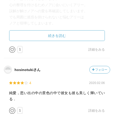
心の整理を付けるためノアに会いにいくアリー。
誤解が解けノアへの愛を再確認してしまいます。
でも周囲に迷惑を掛けられないと悩むアリーは
ノアと喧嘩してしまいます。
「俺と一緒に居よう」
「喧嘩までして一緒に居る必要ある？」
続きを読む
「いつもそうだった。これが俺達だ。
君は俺を偉そうだとけなし、
1
詳細をみる
俺は君をムカつく女だという。
だから俺達がうまくやるのは難しい。
お互い努力しないとやっていけない。
hosinotukiさん
フォロー
でも君といられるなら努力する。
これから先ずっと。毎日。
4
2020.02.06
君と一緒にいたいから。お願いだ、アリー。
未来を想像してみて。
純愛，思い出の中の景色の中で彼女も彼も美しく輝いてい
40年後、誰に隣にいてほしい？
る．
もしそれが奴なら行けよ。本当に望むなら。
俺は一人で耐えていける。
1
詳細をみる