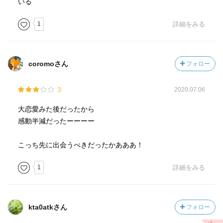
いる
1
詳細をみる
coromoさん
フォロー
3
2020.07.06
大恋愛みた後だったから
感動半減だったーーーー
こっち先に出会うべきだったかあああ！
1
詳細をみる
kta0atkさん
フォロー