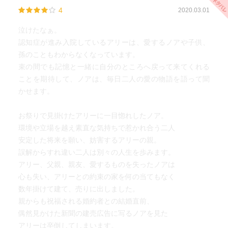
4
2020.03.01
泣けたなぁ。
認知症が進み入院しているアリーは、愛するノアや子供、
孫のこともわからなくなっています。
束の間でも記憶と一緒に自分のところへ戻って来てくれる
ことを期待して、ノアは、毎日二人の愛の物語を語って聞
かせます。
お祭りで見掛けたアリーに一目惚れしたノア。
環境や立場を越え素直な気持ちで惹かれ合う二人
安定した将来を願い、妨害するアリーの親。
誤解からすれ違い二人は別々の人生を歩みます。
アリー、父親、親友、愛するものを失ったノアは
心も失い、アリーとの約束の家を何の当てもなく
数年掛けて建て、売りに出しました。
親からも祝福される婚約者との結婚直前、
偶然見かけた新聞の建売広告に写るノアを見た
アリーは卒倒してしまいます。