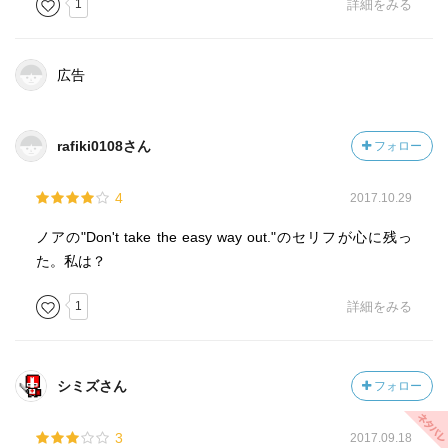
1
詳細をみる
なかった。どちらかといえばしょく罪に近かったのではな
いだろうか。だとしたら不遜に思えます。
広告
『君に読む物語』
家族とひと夏を過ごすためにノース・カロライナにやって
rafiki0108さん
フォロー
来た良家の子女アリーは、地元の青年ノアから熱烈なアプ
ローチを受け、やがて愛し合うようになる。 身分違いの純
4
2017.10.29
愛を貫き幸せな結婚をし子供にも恵まれる。年を取り認知
症になったアリーに、ノアは昔の話を読み聞かせていた。
ノアの"Don't take the easy way out."のセリフが心に残っ
昔２人が出会った頃と現在が入り交じりながら展開され
た。私は？
る。
1
詳細をみる
青春時代や子育て時代を終えたら、老後には何も情熱をか
き立てるもんが無いという事か？ ふたりで手をつなぎあ
の世へ旅立つのが最高に幸せで奇跡的な幕切れなのか？
ふたりが貫き通した愛情は美しかったけれど、男女の愛だ
シミズさん
フォロー
けで人生は語れないのではないか・・・。尊厳死はもっと
深く語られても良かった！
3
2017.09.18