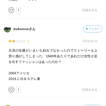
しかしまたすぐ認知症が発症してしまうのです。
1
詳細をみる
最後の奇跡。
心臓発作で一命をとりとめたノアは死期を覚り、
夜中こっそりアリーの病室を尋ねます。
bukuroseさん
フォロー
アリーに声を掛けるとアリーは記憶を戻します。
「聞きたいことがあるの。
2
2019.02.01
あなたは・・・
私たちの愛が奇跡を起こすと思う？」
主演の女優がいまいち好みでなかったのでストーリーも上
「もちろんだ。だからこそ今までも、
滑り感がしてしまった。1940年あたりであれだけ女性が足
君は時々戻って来ただろう。」
を出すファッションはあったのか？
「なら私たち、一緒に死ねるかしら。」
「・・・私たちが望むことは、なんでも叶う。」
2004アメリカ
微笑み合いキスを交わす二人。
2019.1.31ＢＳテレ東
「愛してる」
「私もだよ」
1
詳細をみる
寄り添い手を握り眠る二人
「おやすみ」
「また、会おう」