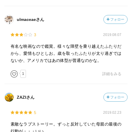
だが楽な方を選ぶな。」
「どっちを選んだって必ず誰かが傷つくのよ。」
「周りの奴の気持ちは考えるな。
ulmaceaeさん
フォロー
俺は奴のことも君の親がどう思うかも忘れる。
君はどうしたい！君がどう生きたいかだ。」
3
2019.08.07
アリーは喧嘩したまま婚約者のもとへ帰ります。
そして幸せに暮らしました・・・。
有名な映画なので鑑賞。様々な障壁を乗り越えたふたりだ
から、愛情もひとしお。歳を取ったふたりが太り過ぎでは
他人の物語と思って聞いていた老アリー。
ないか、アメリカではあの体型が普通なのかな。
「誰が？誰がよ・・・・・・・・・・・・・・
？そうよ！そうだった・・・。」
1
詳細をみる
婚約者に別れを告げノアのもとへ戻った記憶を思い出した
アリー。
「はっきり思い出した・・・
ZAZIさん
フォロー
その二人は・・・私たちね！私たちよ（泣）」
そう言って嗚咽する老アリーに泣けましたぁ。
5
2019.02.23
アリーが戻って来て、良かったね、ノア。
素敵なラブストーリー。ずっと反対していた母親の最後の
愛されていること感じられ良かったね、アリー。
行動が・・・いい。