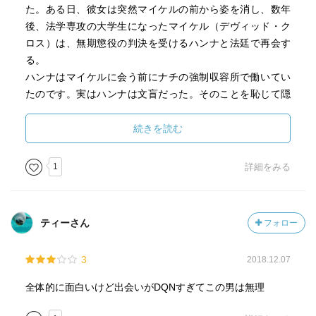
た。ある日、彼女は突然マイケルの前から姿を消し、数年
後、法学専攻の大学生になったマイケル（デヴィッド・ク
ロス）は、無期懲役の判決を受けるハンナと法廷で再会す
る。
ハンナはマイケルに会う前にナチの強制収容所で働いてい
たのです。実はハンナは文盲だった。そのことを恥じて隠
し続けていました。文盲を証言すれば、ハンナも他の看守
と同様に懲役4年で済んだのに、殺人罪となり無期懲役の刑
続きを読む
を受けました。勿論マイケルは証言を迷い教授に相談しま
したが、教授はハンナのプライドを尊重した方が良いと云
1
詳細をみる
い、伝えません。果たして、それだけだったのでしょう
か？ マイケルも教授も若い頃の間違いを隠しておいた方
がベターと大人的な判断もあったのではないだろうか？
ティーさん
フォロー
そして、マイケルは、ハンナの服役している刑務所に本を
朗読したテープを送り始めたのです。ハンナは文字を覚え
3
2018.12.07
マイケルに手紙を出します。確かマイケルからは一通も返
信はなかったのでは・・・。仮出所前日にハンナは自殺し
全体的に面白いけど出会いがDQNすぎてこの男は無理
ました。マイケルが朗読した本をハンナに送り続けた理由
は何だったのだろうか。ハンナを愛していたようには見え