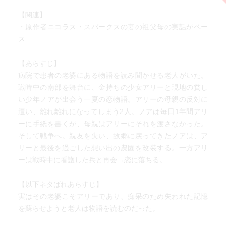
【関連】
・原作者ニコラス・スパークスの妻の祖父母の実話がベー
ス
【あらすじ】
病院で患者の老婆にある物語を読み聞かせる老人がいた。
戦時中の南部を舞台に、金持ちの少女アリーと現地の貧し
い少年ノアが出会う一夏の恋物語。アリーの母親の反対に
遭い、離れ離れになってしまう2人。ノアは毎日1年間アリ
ーに手紙を書くが、母親はアリーにそれを渡さなかった。
そして戦争へ。親友を失い、故郷に戻ってきたノアは、ア
リーと最後を過ごした想い出の農園を改装する。一方アリ
ーは戦時中に看護した兵と再会→恋に落ちる。
【以下ネタばれあらすじ】
実はその老婆こそアリーであり、痴呆のため失われた記憶
を蘇らせようと老人は物語を読むのだった。