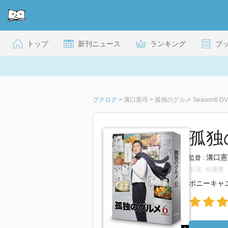
トップ
新刊ニュース
ランキング
ブ
ブクログ
>
溝口憲司
>
孤独のグルメ Season6 DV
孤独の
溝口憲
監督 :
出演 : 松重豊
ポニーキャ