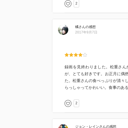
2
橘
さん
の感想
2017年9月7日
録画を見終わりました。松重さん
が、とても好きです。お正月に偶
た。松重さんの食べっぷりが清々
らっしゃってかわいい。食事のあ
2
ジョン・レイン
さん
の感想