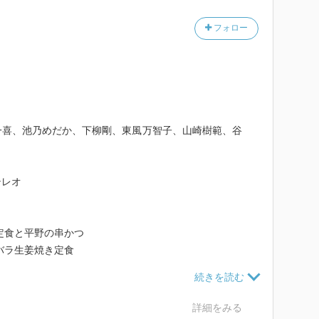
フォロー
一喜、池乃めだか、下柳剛、東風万智子、山崎樹範、谷
テレオ
定食と平野の串かつ
バラ生姜焼き定食
と野菜の薬膳スープカレー
オとカイノミ
転寿司
詳細をみる
ャン風豚高菜漬け炒めと牛スープそば