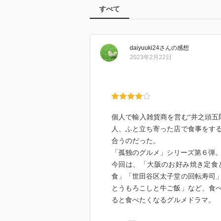
すべて
daiyuuki24
さん
の感想
2023年2月22日
個人で輸入雑貨商を営む“井之頭五
人、ふと立ち寄った店で食事をす
合うのだった。
「孤独のグルメ」シリーズ第６弾
今回は、「大阪のお好み焼き定食
食」「世田谷区太子堂の回転寿司
とうもろこしと牛ご飯」など、食
ると食べたくなるグルメドラマ。