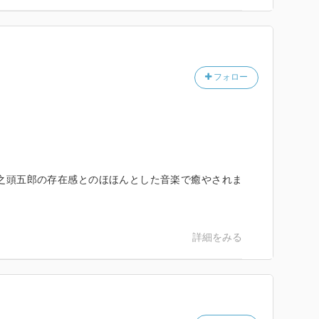
どんと春巻
肉長葱炒めとスペアリブ
スエラとイカ墨のパエリア
ライ定食
フォロー
やしタンタン麺と回鍋肉
げトウモロコシと牛ご飯
之頭五郎の存在感とのほほんとした音楽で癒やされま
詳細をみる