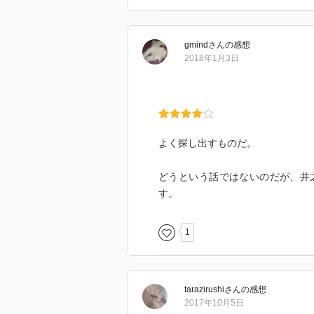
第七話 東京都渋谷区道玄坂の皿う
第八話 東京都台東区御徒町のラム
gmind
さん
の感想
第九話 東京都品川区旗の台のサル
2018年1月3日
第十話 千葉県富津市金谷のアジフ
第十一話 東京都文京区茗荷谷の冷
第十二話 東京都品川区五反田の揚
よく探し出すものだ。
どうという話ではないのだが、井
す。
1
tarazirushi
さん
の感想
2017年10月5日