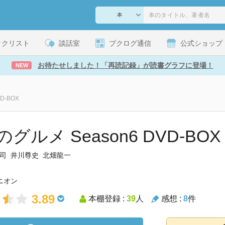
ックリスト
談話室
ブクログ通信
公式ショップ
お待たせしました！「再読記録」が読書グラフに登場！
NEW
D-BOX
グルメ Season6 DVD-BOX
司 井川尊史 北畑龍一
ニオン
3.89
本棚登録 :
39
人
感想 :
8
件