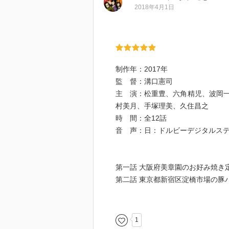
2018年4月1日
制作年：2017年
監 督：溝口憲司
主 演：松重豊、六角精児、波岡
村美月、手塚理美、久住昌之
時 間：全12話
音 声：日：ドルビーデジタルス
第一話 大阪府美章園のお好み焼き
第二話 東京都新宿区淀橋市場の豚
第三話 東京都目黒区三田のチキン
第四話 東京都東大和市の上タンシ
第五話 東京都世田谷区太子堂の回
1
第六話 東京都新宿区高田馬場のシ