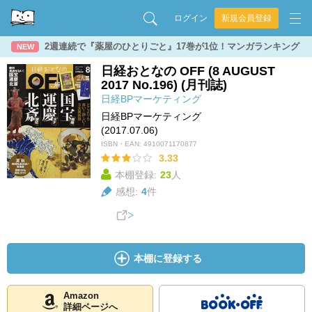
ログイン
新規会員登録
2週連続で『薬屋のひとりごと』17巻が1位！マンガランキング
NEW
日経おとなの OFF (8 AUGUST
2017 No.196) (月刊誌)
日経BPマーケティング
日経BPマーケティング
(2017.07.06)
ISBN・EAN:
4910071170877
3.33
本棚登録:
23
人
感想:
4
件
本棚に登録する
Amazon
詳細ページへ