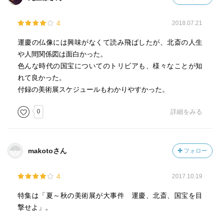
波の迫力を味わえる。見ていると「ザブーン」と言いう音
が聞こえてきそうだな。
4
2018.07.21
運慶の仏像には興味がなくて読み飛ばしたが、北斎の人生
や人間関係図は面白かった。
色んな時代の国宝についてのトリビアも、様々なことが知
れて良かった。
北斎の絵は、海外にも影響を及ぼしている。モネ、ゴッ
付録の美術展スケジュールもわかりやすかった。
ホ、セザンヌ、ドが問い打った印象派の画家たちに計り知
れないインスピレーションを与えた。10月21日から来年の1
0
詳細をみる
月28日まで、国立西洋美術館で「北斎とジャポニスム」と
いうテーマで北斎が及ぼした影響の足跡をたどることが出
来る。
makotoさん
フォロー
4
2017.10.19
特集は「夏～秋の美術展が大事件 運慶、北斎、国宝を目
撃せよ」。
今年は、国宝という制度がスタートして120年になる。雑