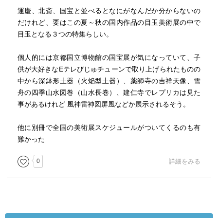
誌では、土偶、土器、銅鐸などが取り上げられている。そ
運慶、北斎、国宝と並べるとなにがなんだか分からないの
して、「なんでこれが国宝に？マニアック国宝の世界へ」
だけれど、要はこの夏～秋の国内作品の目玉美術展の中で
と言うタモリ倶楽部が取り上げそうな話題や、「10問10答
目玉となる３つの特集らしい。
国宝トリビア」も載っている。
個人的には京都国立博物館の国宝展が気になっていて、子
供が大好きなEテレびじゅチューンで取り上げられたものの
中から深鉢形土器（火焔型土器）、薬師寺の吉祥天像、雪
舟の四季山水図巻（山水長巻）、建仁寺でレプリカは見た
事があるけれど 風神雷神図屏風などか展示されるそう。
おまけとして2017夏秋 見逃せない美術展スケジュール
BOOKと、「書く習慣」で美術鑑賞の楽しみが広がる アー
他に別冊で全国の美術展スケジュールがついてくるのも有
ト鑑賞の手帳が付いている。
難かった
0
詳細をみる
展覧会好きには見ていて楽しい特集だ。