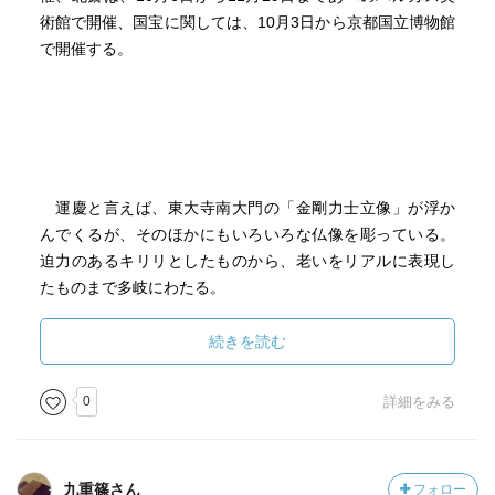
術館で開催、国宝に関しては、10月3日から京都国立博物館
で開催する。
運慶と言えば、東大寺南大門の「金剛力士立像」が浮か
んでくるが、そのほかにもいろいろな仏像を彫っている。
迫力のあるキリリとしたものから、老いをリアルに表現し
たものまで多岐にわたる。
続きを読む
0
詳細をみる
北斎と言えば、富嶽三十六景と富士山が浮かんでくる。
雑誌では、波の拡大したものが載っていて、北斎が描いた
九重篠さん
フォロー