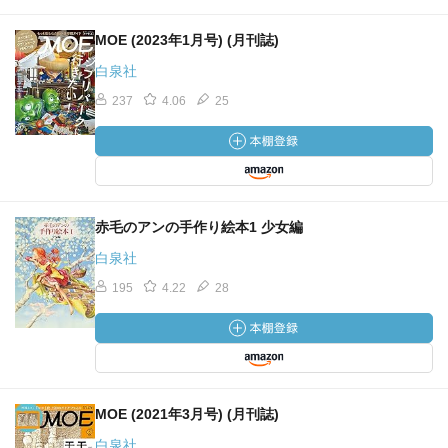
MOE (2023年1月号) (月刊誌)
白泉社
237
4.06
25
赤毛のアンの手作り絵本1 少女編
白泉社
195
4.22
28
MOE (2021年3月号) (月刊誌)
白泉社