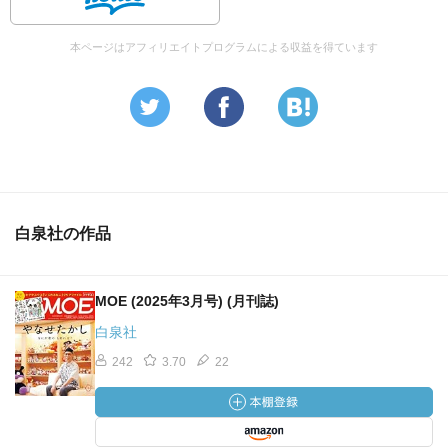
本ページはアフィリエイトプログラムによる収益を得ています
白泉社の作品
MOE (2025年3月号) (月刊誌)
白泉社
242
3.70
22