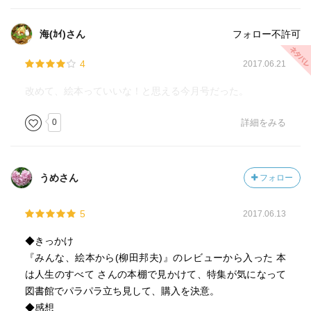
海(ｶｲ)さん
フォロー不許可
4
2017.06.21
改めて、絵本っていいな！と思える今月号だった。
0
詳細をみる
うめさん
フォロー
5
2017.06.13
◆きっかけ
『みんな、絵本から(柳田邦夫)』のレビューから入った 本
は人生のすべて さんの本棚で見かけて、特集が気になって
図書館でパラパラ立ち見して、購入を決意。
◆感想