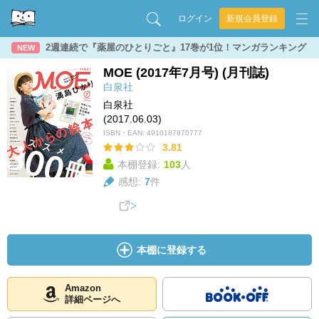
ログイン
新規会員登録
2週連続で『薬屋のひとりごと』17巻が1位！マンガランキング
NEW
MOE (2017年7月号) (月刊誌)
白泉社
白泉社
(2017.06.03)
ISBN・EAN:
4910187870777
3.81
本棚登録:
103
人
感想:
7
件
本棚に登録する
Amazon
詳細ページへ