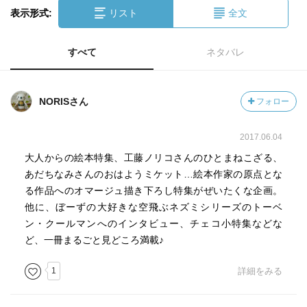
表示形式:
リスト
全文
すべて
ネタバレ
NORISさん
フォロー
2017.06.04
大人からの絵本特集、工藤ノリコさんのひとまねこざる、
あだちなみさんのおはようミケット…絵本作家の原点とな
る作品へのオマージュ描き下ろし特集がぜいたくな企画。
他に、ぼーずの大好きな空飛ぶネズミシリーズのトーベ
ン・クールマンへのインタビュー、チェコ小特集などな
ど、一冊まるごと見どころ満載♪
1
詳細をみる