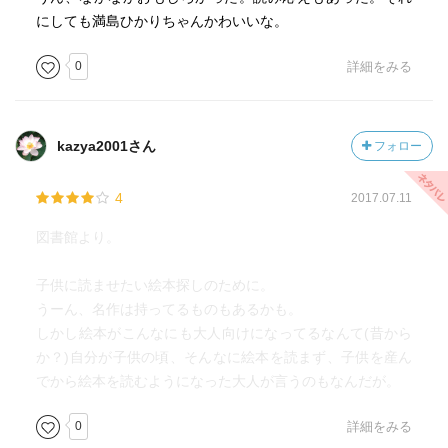
にしても満島ひかりちゃんかわいいな。
0
詳細をみる
kazya2001さん
フォロー
4
2017.07.11
図書館より。
子供に読ませたい絵本探しのために。
うーん、名作は持ってるものもあるかも。
しかし絵本がこんなにも大人向けになってるなんて(昔から
か？)自分が子供の頃、そんなに絵本を読まず、子供を産ん
でから絵本を読むようになった大人が言うのもなんだが。
0
詳細をみる