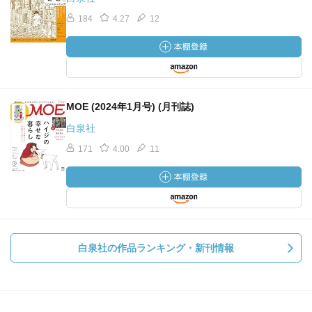
184
4.27
12
MOE (2024年1月号) (月刊誌)
白泉社
171
4.00
11
白泉社の作品ランキング・新刊情報