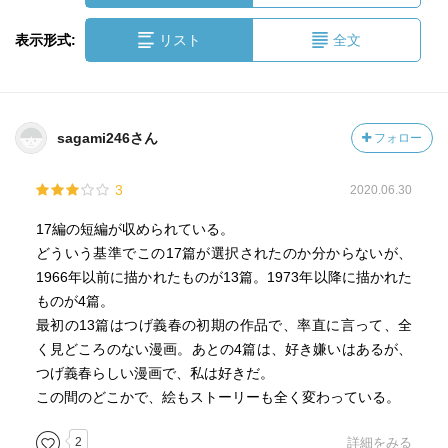
表示形式:
リスト
全文
sagami246さん
フォロー
3
2020.06.30
17編の短編が収められている。
どういう基準でこの17篇が選択されたのか分からないが、
1966年以前に描かれたものが13篇。1973年以降に描かれた
ものが4篇。
最初の13篇はつげ義春の初期の作品で、率直に言って、全
く見どころのない漫画。あとの4篇は、好き嫌いはあるが、
つげ義春らしい漫画で、私は好きだ。
この間のどこかで、絵もストーリーも全く変わっている。
2
詳細をみる