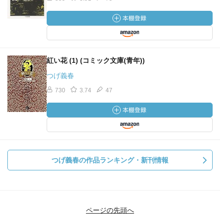
紅い花 (1) (コミック文庫(青年))
つげ義春
730
3.74
47
つげ義春の作品ランキング・新刊情報
ページの先頭へ