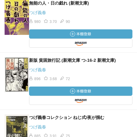
無能の人・日の戯れ (新潮文庫)
つげ義春
980
3.70
90
新版 貧困旅行記 (新潮文庫 つ-16-2 新潮文庫)
つげ義春
896
3.68
72
つげ義春コレクション ねじ式/夜が掴む
つげ義春
885
3.91
75