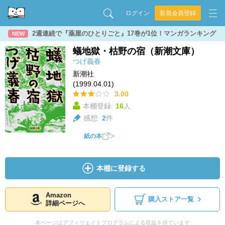
ログイン
新規会員登録
2週連続で『薬屋のひとりごと』17巻が1位！マンガランキング
NEW
蟻地獄・枯野の宿（新潮文庫）
つげ義春
新潮社
(1999.04.01)
3.00
本棚登録:
16
人
感想:
2
件
紙の本
本棚に登録する
Amazon
購入ストア一覧
詳細ページへ
本ページはアフィリエイトプログラムによる収益を得ています