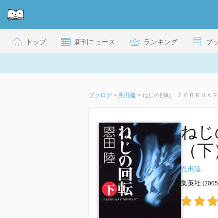
トップ
新刊ニュース
ランキング
ブ
ブクログ
>
恩田陸
>
ねじの回転 ＦＥＢＲＵＡＲ
ねじ
（下）
恩田陸
集英社
(200