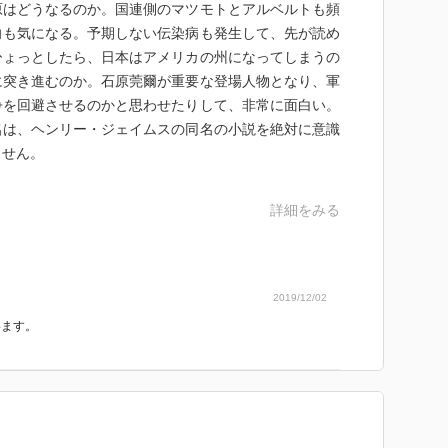
原はどうなるのか。国連側のマツモトとアルベルトも頻
向も気になる。予期しない伝染病も発生して、先が読め
ひょっとしたら、日本はアメリカの州になってしまうの
に突き進むのか。石原莞爾が重要な登場人物となり、軍
争を回避させるのかと思わせたりして、非常に面白い。
名は、ヘンリー・ジェイムスの同名の小説を絶対に意識
ません。
詳細をみる
2019/12/02
。
います。