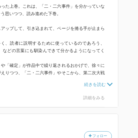
わった上巻。これは、「二・二六事件」を分かっていな
そう思いつつ、読み進めた下巻。
スアップして、引き込まれて、ページを捲る手が止まら
手く、読者に説明するために使っているのであろう、
」などの言葉にも馴染んできて分かるようになってく
」や「確定」が作品中で繰り返されるおかげで、徐々に
がえりつつ、「二・二六事件」やそこから、第二次大戦
見えてくる。
を知りながら、「確定」の為に、何度もその数日の事件
安藤・栗原の思いが胸に迫ってくる。
詳細をみる
歴史の転換点で、修正ではなくて、確定をすると言う斬
か、と言うところにも、これまで国連がしてきたことが
いる国連のメンバーたちの生きる「今」がどうなってい
フォロー