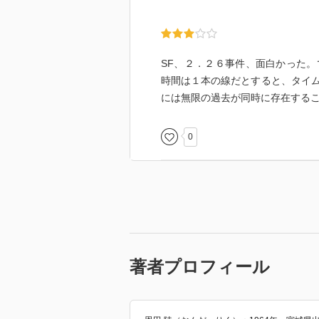
SFが苦手な私にとっては、勝手な
設定の中で、あり得ないことが起
この作品は、歴史小説を読んでい
な世の中を獲得したのだというこ
SF、２．２６事件、面白かった
の考え方の傾向や組織の在り方は
時間は１本の線だとすると、タイ
ノンフィクションのようでもあっ
には無限の過去が同時に存在する
0
著者プロフィール