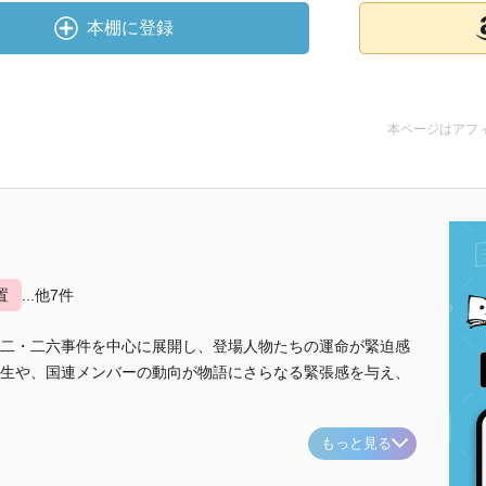
本棚に登録
本ページはアフ
置
...他7件
二・二六事件を中心に展開し、登場人物たちの運命が緊迫感
生や、国連メンバーの動向が物語にさらなる緊張感を与え、
もっと見る