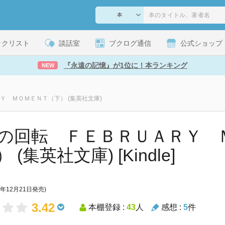
ックリスト
談話室
ブクログ通信
公式ショップ
『永遠の記憶』が1位に！本ランキング
NEW
Ｙ ＭＯＭＥＮＴ（下） (集英社文庫)
の回転 ＦＥＢＲＵＡＲＹ 
 (集英社文庫) [Kindle]
5年12月21日発売)
3.42
本棚登録 :
43
人
感想 :
5
件