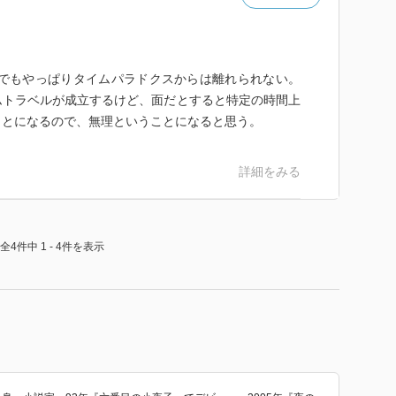
個人的偏見で、SFなんてよく分からない、あり得ない
こっていくものでしょ、と思っていたが、
るようでもあり、こういう時代を経て、戦争のない平和
とを改めて考えさせられる小説でもあり、一方で日本人
。でもやっぱりタイムパラドクスからは離れられない。
、結局変わっていないのかもしれない、と気づかされる
ムトラベルが成立するけど、面だとすると特定の時間上
た。
ことになるので、無理ということになると思う。
詳細をみる
全4件中 1 - 4件を表示