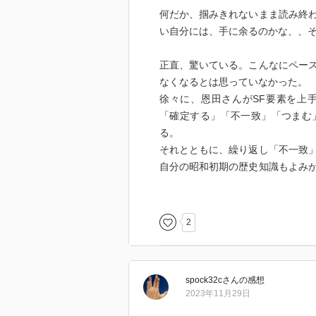
何だか、掴みきれないまま読み終
い自分には、手に余るのかな、、
正直、驚いている。こんなにペー
なくなるとは思っていなかった。
徐々に、恩田さんがSF要素を上
「確定する」「不一致」「つまむ
る。
それとともに、繰り返し「不一致
自分の昭和初期の歴史知識もよみ
に進んでしまう日本の様子などが
すると同時に、自分たちの行く末
をたどらされ、苦悩する、石原・
2
過去にさかのぼれるのに、重要な
新な設定。なぜ、修正ではないの
spock32c
さん
の感想
関わっている。このPJに関わって
2023年11月29日
るのか、が関わっている。