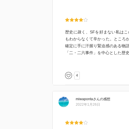
歴史に疎く、SFを好まない私は
もわからなくて辛かった。ところ
確定に手に汗握り緊迫感のある物
「二・二六事件」を中心とした歴
4
miwaponta
さん
の感想
2022年1月26日