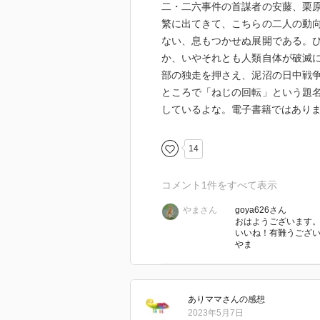
二・二六事件の首謀者の安藤、栗
繁に出てきて、こちらの二人の動
ない、息もつかせぬ展開である。
か、いやそれとも人類自体が破滅
部の独走を押さえ、泥沼の日中戦
ところで「ねじの回転」という題
しているよな。電子書籍ではあり
14
コメント
1
件をすべて表示
やまさん
goya626さん
おはようございます
いいね！有難うござ
やま
ありママ
さん
の感想
2023年5月7日