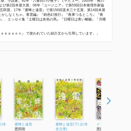
出身。小説家。92年『六番目の小夜子』でデビュー。2005年『夜の
よび第2回本屋大賞、06年『ユージニア』で第59回日本推理作家協
五郎賞、17年『蜜蜂と遠雷』で第156回直木三十五賞、第14回本屋
なんとかしなくちゃ。青雲編』『鈍色幻視行』『夜果つるところ』『夜
SS』、エッセイ集『土曜日は灰色の馬』『日曜日は青い蜥蜴』『月曜
ｒ ｓｅａｓｏｎ』 で使われていた紹介文から引用しています。」
(幻冬
蜜蜂と遠雷
蜜蜂と遠雷(下) (幻冬
ドミノ (角川文庫)
恩田陸
舎文庫)
恩田陸