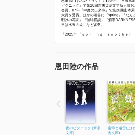
恩田 陸（おんだ・りく）：1964年、宮城県
ピクニック』で第26回吉川英治文学新人賞お
会賞、07年『中庭の出来事』で第20回山本周
大賞を受賞。ほかの著書に『spring』『
明けの花園』『珈琲怪談』『酒亭DARKNE
日は水玉の犬』など多数。
「2025年 『ｓｐｒｉｎｇ ａｎｏｔｈｅ
恩田陸の作品
夜のピクニック (新潮
蜜蜂と遠雷(上) 
文庫)
舎文庫)