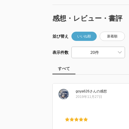
感想・レビュー・書評
並び替え
いいね順
新着順
表示件数
すべて
goya626
さん
の感想
2019年11月27日