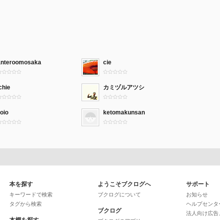
anteroomosaka
cie
chie
カミヅルアツシ
ioio
ketomakunsan
本を探す
ようこそブクログへ
サポート
キーワードで検索
ブクログについて
お知らせ
タグから検索
ヘルプセンタ
ブクログ
法人向け広告