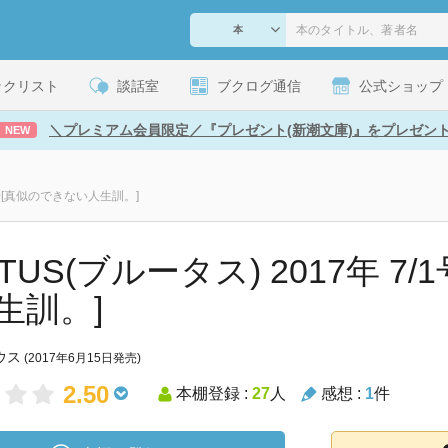
ックリスト
談話室
ブクログ通信
公式ショップ
＼プレミアム会員限定／『プレゼント(新潮文庫)』をプレゼン
NEW
/1号[真似のできない人生訓。]
TUS(ブルータス) 2017年 7
生訓。]
ウス
(2017年6月15日発売)
2.50
本棚登録 :
27
人
感想 :
1
件