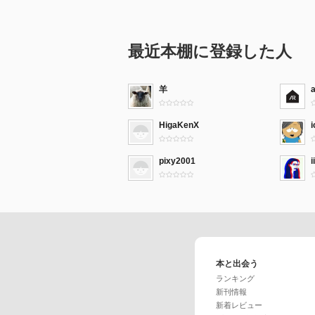
最近本棚に登録した人
羊
HigaKenX
i
pixy2001
i
本と出会う
ランキング
新刊情報
新着レビュー