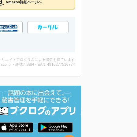
Amazon詳細ページへ
ィリエイトプログラムによる収益を得ています
n.co.jp ・雑誌 / ISBN・EAN: 4910277510774