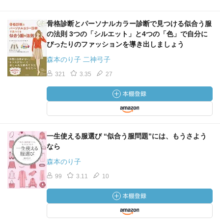
おしゃれは自信で完成
骨格診断とパーソナルカラー診断で見つける似合う服
・好きと似合うの両立
の法則 3つの「シルエット」と4つの「色」で自分に
ぴったりのファッションを導き出しましょう
森本のり子 二神弓子
321
3.35
27
一生使える服選び “似合う服問題”には、もうさよう
なら
森本のり子
99
3.11
10