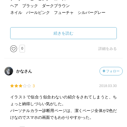
ヘア ブラック ダークブラウン
ネイル パールピンク フューチャ シルバーグレー
リップ ピンク ローズ ピンクベージュ
続きを読む
◆シルエット骨格診断
・ストレート
0
詳細をみる
厚みのあるメリハリボディ
筋肉
健康美
かなさん
フォロー
エルメス
3
2018.03.30
質感
存在感あるもの
イラストで似合う似合わないの紹介をされてしまうと、ち
ょっと納得しづらい気がした。
形 シンプル
パーソナルカラー診断用ページは、潔くページ全体が2色だ
けなのでスマホの画面でもわかりやすかった。
柄 大きめ