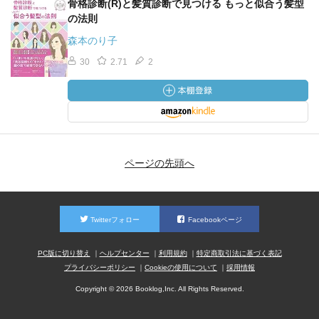
骨格診断(R)と髪質診断で見つける もっと似合う髪型
の法則
森本のり子
30
2.71
2
ページの先頭へ
Twitterフォロー
Facebookページ
PC版に切り替え
ヘルプセンター
利用規約
特定商取引法に基づく表記
プライバシーポリシー
Cookieの使用について
採用情報
Copyright © 2026 Booklog,Inc. All Rights Reserved.