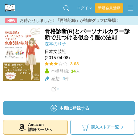
ログイン
新規会員登録
お待たせしました！「再読記録」が読書グラフに登場！
NEW
骨格診断(R)とパーソナルカラー診
断で見つける似合う服の法則
森本のり子
日本文芸社
(2015.04.08)
3.63
本棚登録:
34
人
感想:
4
件
本棚に登録する
Amazon
購入ストア一覧
詳細ページへ