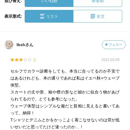
並び替え:
いいね順
新着順
表示形式:
リスト
全文
lbshさん
フォロー
3
2021.02.09
セルフでカラー診断をしても、本当に合ってるのか不安で
はあるけれども、本の通りであれば私はイエベ秋×ウェーブ
体型。
スカートの丈や形、袖や襟の形など細かに似合う物があげ
られてるので、とても参考になった。
ウェーブ体型はシンプルな服だと貧相に見えると書いてあ
って、納得！
Tシャツとデニムとかをかっこよく着こなせないのは背が低
いせいだと思ってたけど違ったのか…！