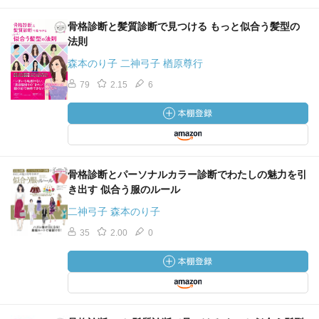
骨格診断と髪質診断で見つける もっと似合う髪型の
法則
森本のり子 二神弓子 楢原尊行
79
2.15
6
骨格診断とパーソナルカラー診断でわたしの魅力を引
き出す 似合う服のルール
二神弓子 森本のり子
35
2.00
0