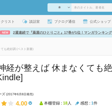
ックリスト
談話室
ブクログ通信
公式ショップ
2週連続で『薬屋のひとりごと』17巻が1位！マンガランキング
NEW
ても絶好調 (ベスト新書)
神経が整えば 休まなくても絶
indle]
ーズ
(2017年6月8日発売)
4.00
本棚登録 :
18
人
感想 :
1
件