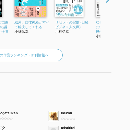
ど面白
結局、自律神経がすべ
リセットの習慣 (日経
なぜ、「これ」は健
経の話
て解決してくれる
ビジネス人文庫)
にいいのか? 副交感神
ンを専
小林弘幸
小林弘幸
経が人生の質を決め
小林弘幸
の作品ランキング・新刊情報へ
kogetsuken
inekon
ドク
tohakkei