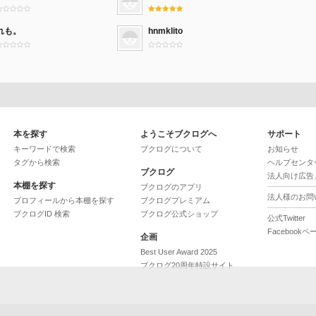
れも。
hnmklito
本を探す
ようこそブクログへ
サポート
キーワードで検索
ブクログについて
お知らせ
タグから検索
ヘルプセンタ
ブクログ
法人向け広告
本棚を探す
ブクログのアプリ
法人様のお問
プロフィールから本棚を探す
ブクログプレミアム
ブクログID 検索
ブクログ公式ショップ
公式Twitter
Facebookペ
企画
Best User Award 2025
ブクログ20周年特設サイト