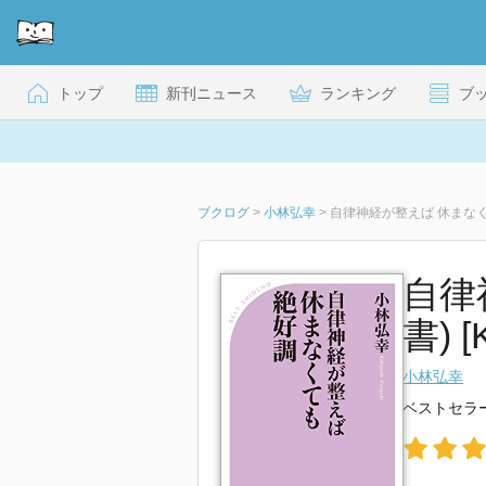
トップ
新刊ニュース
ランキング
ブ
ブクログ
>
小林弘幸
>
自律神経が整えば 休まなく
自律
書) [K
小林弘幸
ベストセラ