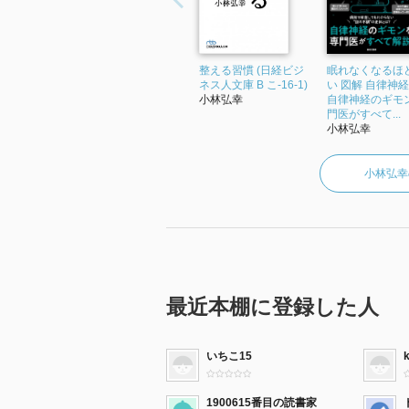
整える習慣 (日経ビジ
眠れなくなるほ
ネス人文庫 B こ-16-1)
い 図解 自律神
小林弘幸
自律神経のギモ
門医がすべて...
小林弘幸
小林弘幸
最近本棚に登録した人
いちこ15
1900615番目の読書家