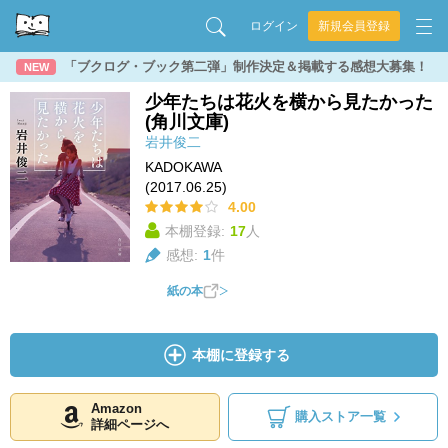
ログイン
新規会員登録
「ブクログ・ブック第二弾」制作決定＆掲載する感想大募集！
NEW
少年たちは花火を横から見たかった
(角川文庫)
岩井俊二
KADOKAWA
(2017.06.25)
4.00
本棚登録:
17
人
感想:
1
件
紙の本
本棚に登録する
Amazon
購入ストア一覧
詳細ページへ