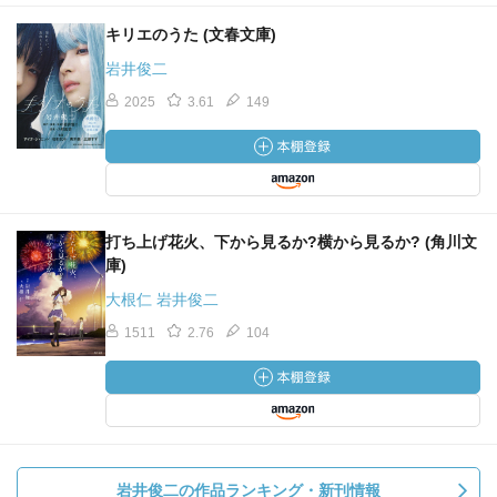
キリエのうた (文春文庫)
岩井俊二
2025
3.61
149
打ち上げ花火、下から見るか?横から見るか? (角川文
庫)
大根仁 岩井俊二
1511
2.76
104
岩井俊二の作品ランキング・新刊情報