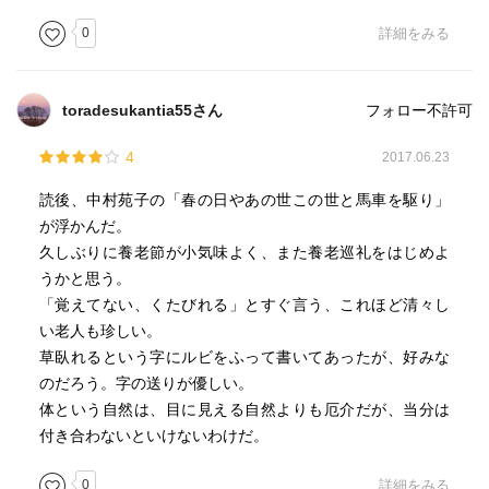
0
詳細をみる
toradesukantia55さん
フォロー不許可
4
2017.06.23
読後、中村苑子の「春の日やあの世この世と馬車を駆り」
が浮かんだ。
久しぶりに養老節が小気味よく、また養老巡礼をはじめよ
うかと思う。
「覚えてない、くたびれる」とすぐ言う、これほど清々し
い老人も珍しい。
草臥れるという字にルビをふって書いてあったが、好みな
のだろう。字の送りが優しい。
体という自然は、目に見える自然よりも厄介だが、当分は
付き合わないといけないわけだ。
0
詳細をみる