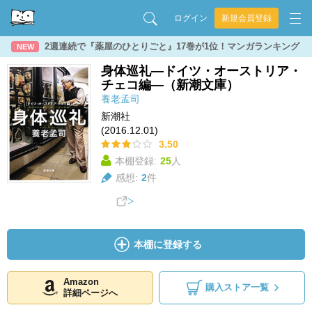
ログイン
新規会員登録
2週連続で『薬屋のひとりごと』17巻が1位！マンガランキング
NEW
身体巡礼―ドイツ・オーストリア・
チェコ編―（新潮文庫）
養老孟司
新潮社
(2016.12.01)
3.50
本棚登録:
25
人
感想:
2
件
本棚に登録する
Amazon
購入ストア一覧
詳細ページへ