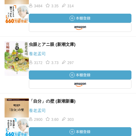
3484
3.35
314
虫眼とアニ眼 (新潮文庫)
養老孟司
3172
3.73
297
「自分」の壁 (新潮新書)
養老孟司
2900
3.60
303