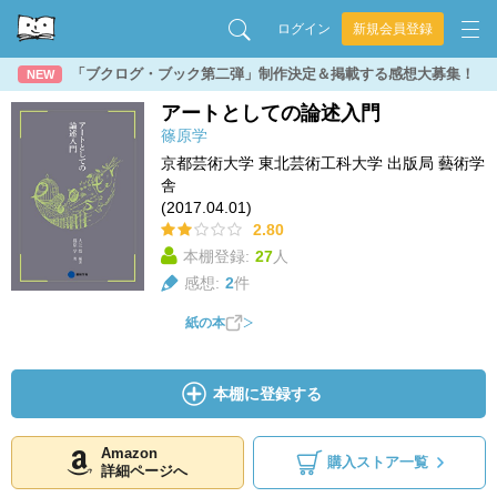
ログイン
新規会員登録
「ブクログ・ブック第二弾」制作決定＆掲載する感想大募集！
NEW
アートとしての論述入門
篠原学
京都芸術大学 東北芸術工科大学 出版局 藝術学
舎
(2017.04.01)
2.80
本棚登録:
27
人
感想:
2
件
紙の本
本棚に登録する
Amazon
購入ストア一覧
詳細ページへ