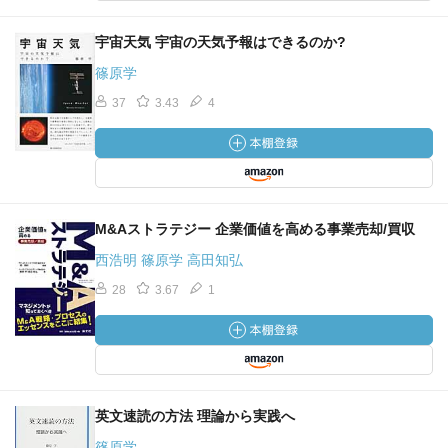
宇宙天気 宇宙の天気予報はできるのか?
篠原学
37
3.43
4
M&Aストラテジー 企業価値を高める事業売却/買収
西浩明 篠原学 高田知弘
28
3.67
1
英文速読の方法 理論から実践へ
篠原学