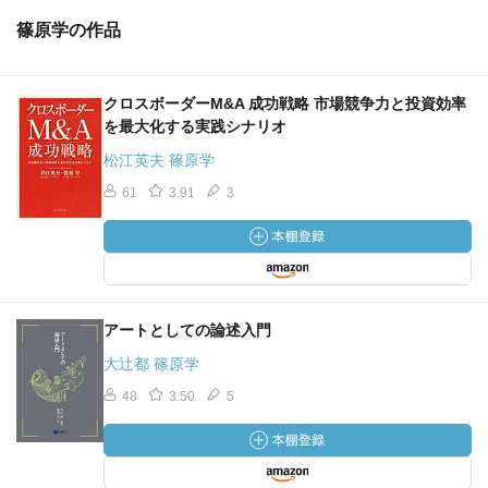
篠原学の作品
クロスボーダーM&A 成功戦略 市場競争力と投資効率
を最大化する実践シナリオ
松江英夫 篠原学
61
3.91
3
アートとしての論述入門
大辻都 篠原学
48
3.50
5