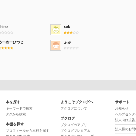
shino
xek
めーめーひつじ
ふみ
本を探す
ようこそブクログへ
サポート
キーワードで検索
ブクログについて
お知らせ
タグから検索
ヘルプセンタ
ブクログ
法人向け広告
本棚を探す
ブクログのアプリ
法人様のお問
プロフィールから本棚を探す
ブクログプレミアム