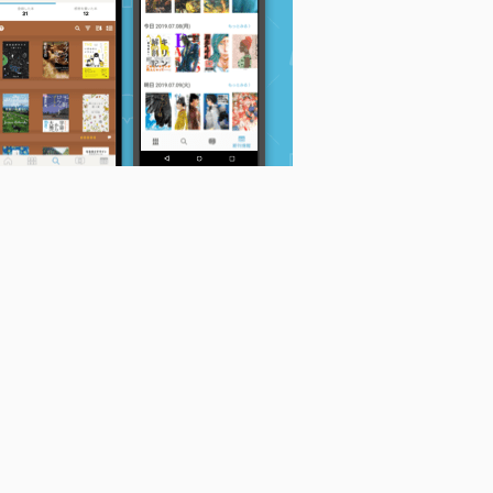
消えない小鳥はうそを
四月に溺れて (アンダ
こぼれた余白 (アンダ
つく (Charaコミック
ルシュCOMICS)
ルシュCOMICS)
ス)
のきようこ
のきようこ
のきようこ