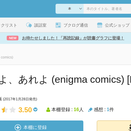
ックリスト
談話室
ブクログ通信
公式ショップ
お待たせしました！「再読記録」が読書グラフに登場！
NEW
omics)
、あれよ (enigma comics) [K
版
(2017年1月28日発売)
3.50
本棚登録 :
16
人
感想 :
1
件
本棚に登録