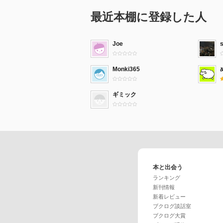
最近本棚に登録した人
Joe
Monki365
ギミック
本と出会う
ランキング
新刊情報
新着レビュー
ブクログ談話室
ブクログ大賞