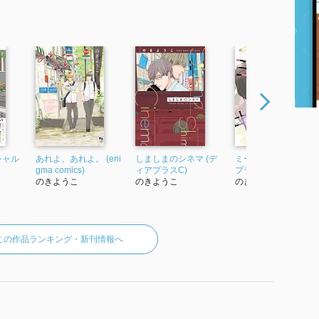
シャル
あれよ、あれよ。 (eni
しましまのシネマ (デ
ミーのキラー (ディア
gma comics)
ィアプラスC)
プラスC)
のきようこ
のきようこ
のきようこ
この作品ランキング・新刊情報へ