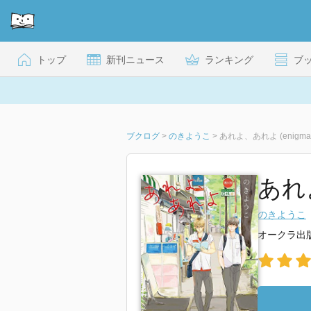
トップ
新刊ニュース
ランキング
ブ
ブクログ
>
のきようこ
>
あれよ、あれよ (enigma c
あれよ
のきようこ
オークラ出