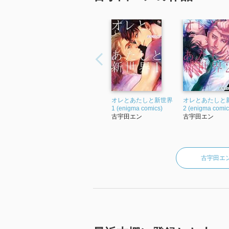
オレとあたしと新世界
オレとあたしと
1 (enigma comics)
2 (enigma comic
古宇田エン
古宇田エン
古宇田エ