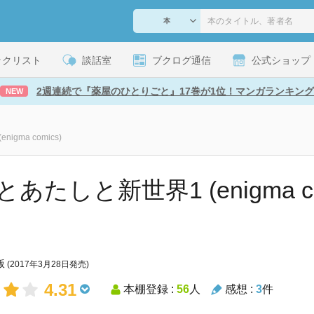
ックリスト
談話室
ブクログ通信
公式ショップ
2週連続で『薬屋のひとりごと』17巻が1位！マンガランキング
NEW
gma comics)
あたしと新世界1 (enigma comi
版
(2017年3月28日発売)
4.31
本棚登録 :
56
人
感想 :
3
件