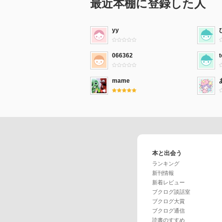
最近本棚に登録した人
yy
066362
t
mame
本と出会う
ランキング
新刊情報
新着レビュー
ブクログ談話室
ブクログ大賞
ブクログ通信
読書のすすめ