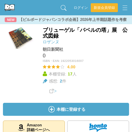
ログイン
新規会員登録
【ビルボードジャパンコラボ企画】2026年上半期話題作を考察
NEW
ブリューゲル「バベルの塔」展 公
式図録
ロザンヌ
朝日新聞社
()
ISBN・EAN:
1922053016007
4.00
本棚登録:
17
人
感想:
2
件
本棚に登録する
Amazon
詳細ページへ