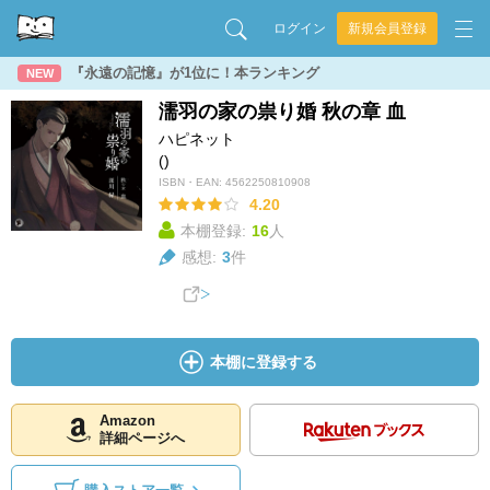
ログイン
新規会員登録
『永遠の記憶』が1位に！本ランキング
NEW
濡羽の家の祟り婚 秋の章 血
ハピネット
()
ISBN・EAN:
4562250810908
4.20
本棚登録:
16
人
感想:
3
件
本棚に登録する
Amazon
詳細ページへ