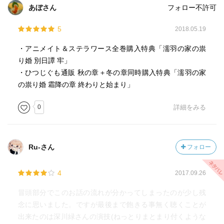
あぼさん
フォロー不許可
5
2018.05.19
・アニメイト＆ステラワース全巻購入特典「濡羽の家の祟
り婚 別日譚 牢」
・ひつじぐも通販 秋の章＋冬の章同時購入特典「濡羽の家
の祟り婚 霜降の章 終わりと始まり」
0
詳細をみる
Ru-さん
フォロー
4
2017.09.26
冒頭部分でこのお話の流れが分かってしまったのが少し残
念に思いました。ですが最後まで飽きる事無く聴くことが
出来たのは深川緑さんの演技(ねっとりまとまり付くような