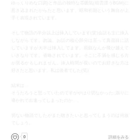
ゆっくりめな口調)と作品の独特な雰囲気(暗雲漂うBGM)に
惹き込まれたからだと思います。昭和初期という舞台が上
手く表現されています。
そして物語の半分以上は挿入しています(笑)会話も主に挿入
しながらです。勿論、お話の核心部分は至って真面目に話
していますが大半は挿入してます。前戯なんか飛び越えて
いきなりです。省略されています。そこに不満を感じる方
が居るかもしれません。挿入時間が長いのでお好きな方は
好きだと思います。私は後者でした(笑)
結末は…
そうだろうと思っていたのですがやはり切なかった;;祟りに
導かれて出逢ってしまったのか…。
切ない物語でしたがまた聴きたいと思ってしまうのは何故
でしょう。
0
詳細をみる