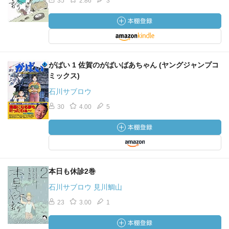
35
2.86
3
がばい 1 佐賀のがばいばあちゃん (ヤングジャンプコ
ミックス)
石川サブロウ
30
4.00
5
本日も休診2巻
石川サブロウ 見川鯛山
23
3.00
1