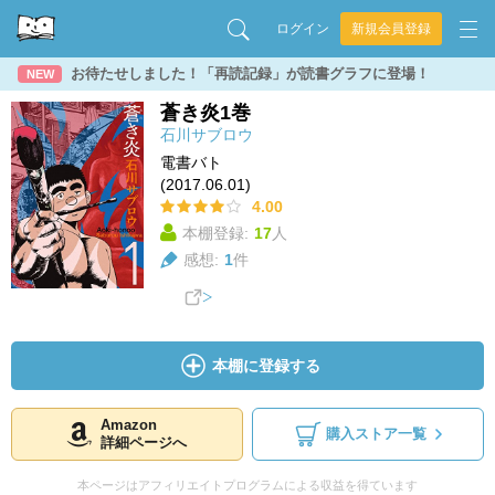
ログイン
新規会員登録
お待たせしました！「再読記録」が読書グラフに登場！
NEW
蒼き炎1巻
石川サブロウ
電書バト
(2017.06.01)
4.00
本棚登録:
17
人
感想:
1
件
本棚に登録する
Amazon
購入ストア一覧
詳細ページへ
本ページはアフィリエイトプログラムによる収益を得ています