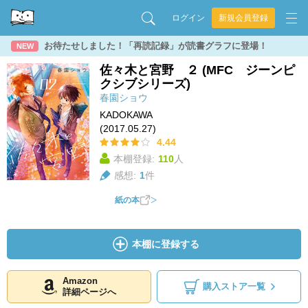
ログイン
新規会員登録
お待たせしました！「再読記録」が読書グラフに登場！
NEW
佐々木と宮野 ２ (MFC ジーンピ
クシブシリーズ)
春園ショウ
KADOKAWA
(2017.05.27)
4.44
本棚登録:
110
人
感想:
1
件
紙の本
本棚に登録する
Amazon
購入ストア一覧
詳細ページへ