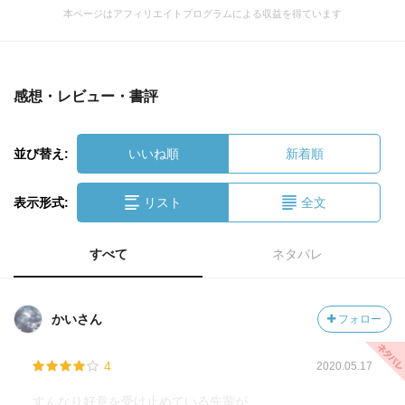
本ページはアフィリエイトプログラムによる収益を得ています
感想・レビュー・書評
並び替え:
いいね順
新着順
表示形式:
リスト
全文
すべて
ネタバレ
かいさん
フォロー
4
2020.05.17
すんなり好意を受け止めている先輩が