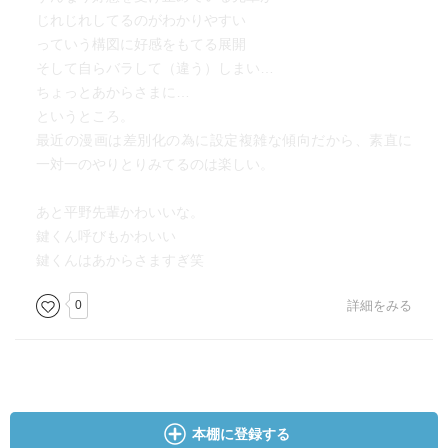
じれじれしてるのがわかりやすい
っていう構図に好感をもてる展開
そして自らバラして（違う）しまい…
ちょっとあからさまに…
というところ。
最近の漫画は差別化の為に設定複雑な傾向だから、素直に
一対一のやりとりみてるのは楽しい。
あと平野先輩かわいいな。
鍵くん呼びもかわいい
鍵くんはあからさますぎ笑
0
詳細をみる
本棚に登録する