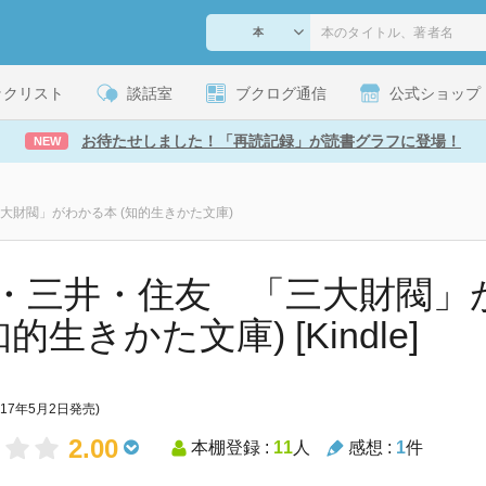
ックリスト
談話室
ブクログ通信
公式ショップ
お待たせしました！「再読記録」が読書グラフに登場！
NEW
大財閥」がわかる本 (知的生きかた文庫)
・三井・住友 「三大財閥」
知的生きかた文庫) [Kindle]
017年5月2日発売)
2.00
本棚登録 :
11
人
感想 :
1
件