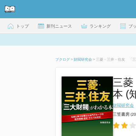
トップ
新刊ニュース
ランキング
ブ
ブクログ
>
財閥研究会
>
三菱・三井・住友 「三
三菱
本 (
財閥研究会
三笠書房
(2