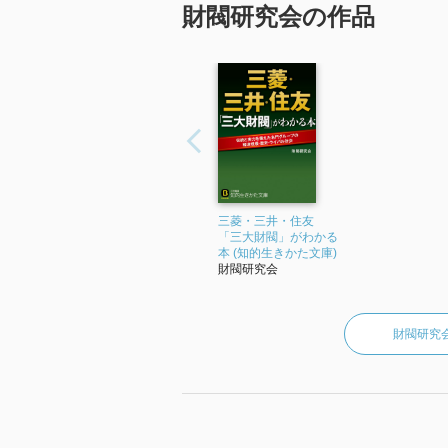
財閥研究会の作品
三菱・三井・住友
「三大財閥」がわかる
本 (知的生きかた文庫)
財閥研究会
財閥研究