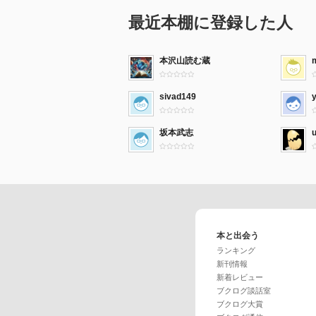
最近本棚に登録した人
本沢山読む蔵
sivad149
坂本武志
本と出会う
ランキング
新刊情報
新着レビュー
ブクログ談話室
ブクログ大賞