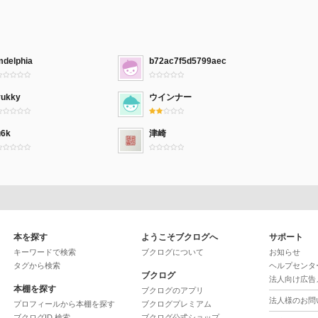
mdelphia
b72ac7f5d5799aec
yukky
ウインナー
u6k
津崎
本を探す
ようこそブクログへ
サポート
キーワードで検索
ブクログについて
お知らせ
タグから検索
ヘルプセンタ
ブクログ
法人向け広告
本棚を探す
ブクログのアプリ
法人様のお問
プロフィールから本棚を探す
ブクログプレミアム
ブクログID 検索
ブクログ公式ショップ