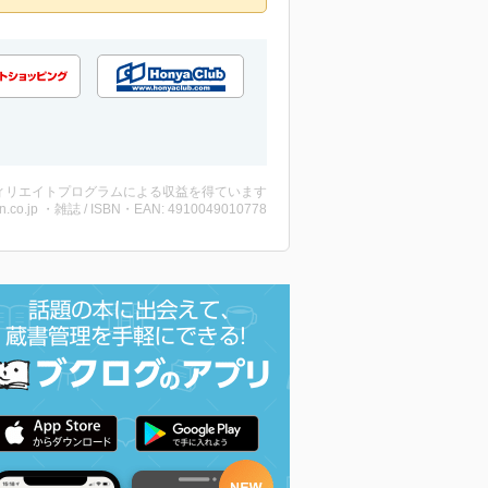
ィリエイトプログラムによる収益を得ています
n.co.jp ・雑誌 / ISBN・EAN: 4910049010778