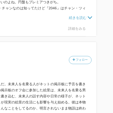
ないのよね。円盤もプレミアつきがち。
チャンなのは知ってたけど『2046』はチャン・ツィ
イ・ウォンだと思ってた。
詳細をみる
フォロー
んだ。未来人を名乗る人がネットの掲示板に予言を書き
の掲示板のオフ会に参加した絵里は、未来人を名乗る男
に書き込む、未来人の話す内容や日常の様子が、ネット
りが現実の絵里の生活にも影響を与え始める。彼は本物
こんなことをしてるのか、明言されないまま物語は終わ