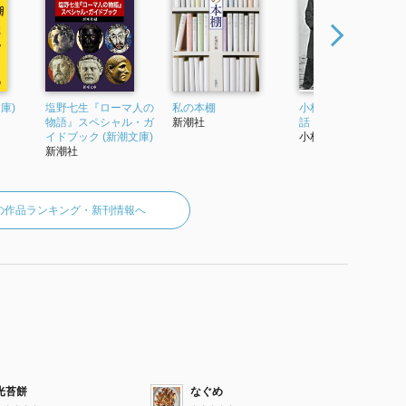
庫)
塩野七生『ローマ人の
私の本棚
小林秀雄 学生との対
物語』スペシャル・ガ
新潮社
話
イドブック (新潮文庫)
小林秀雄
新潮社
の作品ランキング・新刊情報へ
光苔餅
なぐめ