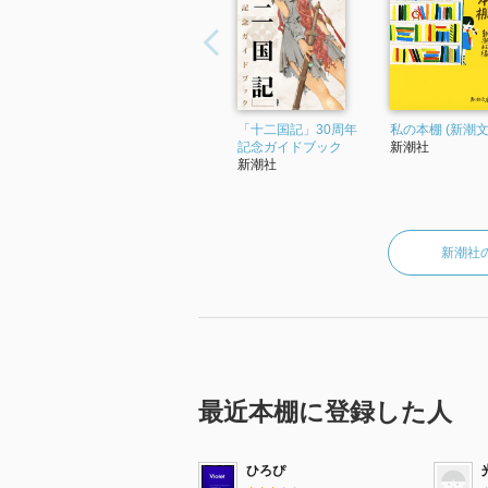
「十二国記」30周年
私の本棚 (新潮文
記念ガイドブック
新潮社
新潮社
新潮社
最近本棚に登録した人
ひろぴ