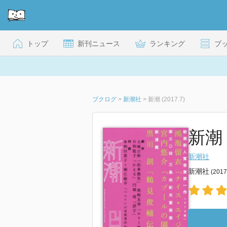
トップ
新刊ニュース
ランキング
ブ
ブクログ
>
新潮社
>
新潮 (2017.7)
新潮 
新潮社
新潮社
(201