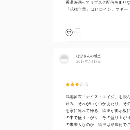
香港映画ってサブスク配信あまり
『花様年華』はヒロイン。マギー・
イーだったんだね。てっきりフェ
https://amzn.to/4dnliAV
#PR
#読書 #新潮社 #純文学
0
ぼぼ
さん
の感想
2017年7月17日
鴻池留衣「ナイス・エイジ」を読
込み、それがいくつかあたり、そ
を家に連れて帰る。絵里が掲示板
の中で盛り上がり、その盛り上が
の未来人なのか、絵里は結局何で