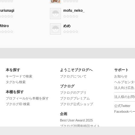
uriunagi
mofu_neko_
ihiro
めめ
本を探す
ようこそブクログへ
サポート
キーワードで検索
ブクログについて
お知らせ
タグから検索
ヘルプセンタ
ブクログ
法人向け広告
本棚を探す
ブクログのアプリ
法人様のお問
プロフィールから本棚を探す
ブクログプレミアム
ブクログID 検索
ブクログ公式ショップ
公式Twitter
Facebookペ
企画
Best User Award 2025
ブクログ20周年特設サイト