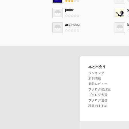
junitz
y
arainobu
M
本と出会う
ランキング
新刊情報
新着レビュー
ブクログ談話室
ブクログ大賞
ブクログ通信
読書のすすめ