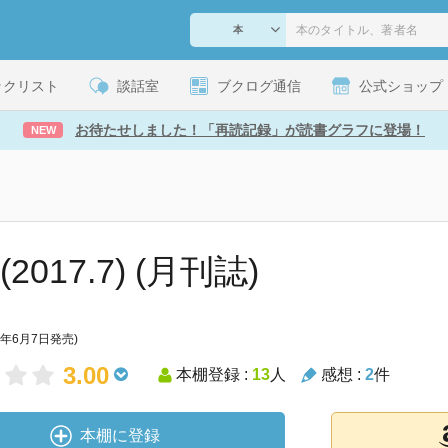
ックリスト
談話室
ブクログ通信
公式ショップ
お待たせしました！「再読記録」が読書グラフに登場！
NEW
(2017.7) (月刊誌)
7年6月7日発売)
3.00
本棚登録 :
13
人
感想 :
2
件
本棚に登録