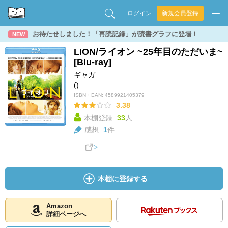
ログイン
新規会員登録
お待たせしました！「再読記録」が読書グラフに登場！
NEW
LION/ライオン ~25年目のただいま~
[Blu-ray]
ギャガ
()
ISBN・EAN:
4589921405379
3.38
本棚登録:
33
人
感想:
1
件
本棚に登録する
Amazon
詳細ページへ