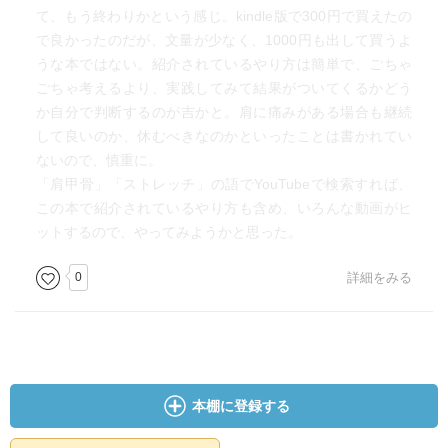
て、もう終わりかという感じ。kindle版で300円で買えたの
で良かったのだが、文量が少なく、1000円も出して買うよ
うな本ではない。紹介されているやり方は簡単で、ごちゃ
ごちゃ考えるより、実践してみて結果がついてくるかどう
か自分で判断するのが吉かと。肩に痛みがある場合も継続
して良いのか、休むべきなのかといったことは書かれてい
ないので、慎重に。
「肩甲骨」「ストレッチ」の語でYouTubeで検索すれば、
この本で紹介されているやり方も含め、いろんな動画がヒ
ットするので、やってみようかと思った。
0
詳細をみる
本棚に登録する