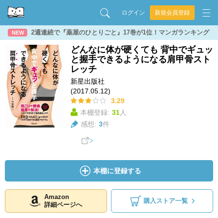
ログイン
新規会員登録
2週連続で『薬屋のひとりごと』17巻が1位！マンガランキング
NEW
どんなに体が硬くても 背中でギュッ
と握手できるようになる肩甲骨スト
レッチ
新星出版社
(2017.05.12)
3.29
本棚登録:
31
人
感想:
3
件
本棚に登録する
Amazon
購入ストア一覧
詳細ページへ