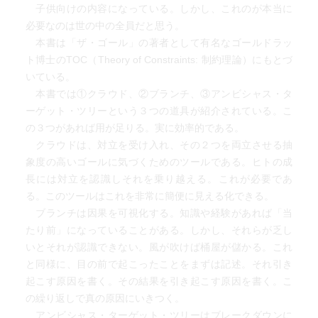
子供向けの内容になっている。しかし、これのが本当に
必要なのは世の中の全員だと思う。
本書は「ザ・ゴール」の著者として有名なゴールドラッ
ト博士のTOC（Theory of Constraints: 制約理論）にもとづ
いている。
本書では①クラウド、②ブランチ、③アンビシャス・タ
ーゲット・ツリーという３つの道具が紹介されている。こ
の３つがあれば用が足りる。実に効率的である。
クラウドは、対立を受け入れ、その２つを両立させる抽
象度の高いゴールに気づくためのツールである。ヒトの成
長には対立を認識しそれを乗り越える。これが必要であ
る。このツールはこれを非常に簡便に見える化できる。
ブランチは因果を可視化する。知識や経験があれば「当
たり前」になっていることがある。しかし、それらが乏し
いとそれが認識できない。風が吹けば桶屋が儲かる。これ
と同様に、目の前で起こったことをまずは記述。それ引き
起こす原因を書く。その結果を引き起こす原因を書く。こ
の繰り返しで真の原因にいきつく。
アンビシャス・ターゲット・ツリーはブレークダウンに