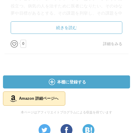
役立つ。病気の人を治すために医者になりたい。そのゆな
夢や目標があるとする。その課題を列挙し、その課題を中
間目標に置き換え、最後に並び替えをする。
どれもシンプルで分かり易い。かつ、誰でも実践可能で
続きを読む
ある。コーチングの際にクライエントに行ってもらうのが
良いだろう。そういう意味では1on1ミーティング（ヤフー
0
詳細をみる
株式会社の商標）の良い道具である。
■クラウド
・対立する行動をそれぞれあげる(D, D')
・それぞれの行動を引き起こす要望をその左に書く(B, C)
・B, Cの両方を充足する共通目標を書く(A)
本棚に登録する
■ブランチ
・実際に発生したこと「原因の箱」に書く
・その上に引き起こされる「結果の箱」を書く
Amazon 詳細ページへ
・「結果の箱」を引き起こす原因はその下に「理由の箱」
として書く
本ページはアフィリエイトプログラムによる収益を得ています
・「原因の箱」と「理由の箱」の矢印はバナナでつなぐ
・結果と原因、結果と理由はn対nの関係になる