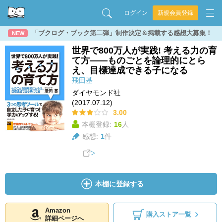
ログイン
新規会員登録
「ブクログ・ブック第二弾」制作決定＆掲載する感想大募集！
NEW
世界で800万人が実践! 考える力の育
て方――ものごとを論理的にとら
え、目標達成できる子になる
飛田基
ダイヤモンド社
(2017.07.12)
3.00
本棚登録:
16
人
感想:
1
件
本棚に登録する
Amazon
購入ストア一覧
詳細ページへ