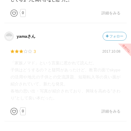
0
詳細をみる
yamaさん
フォロー
3
2017.10.08
「家族ノマド」という言葉に惹かれて読んだ。
子供はどうするの？と疑問があったけど、教育の面でskype
の活用や地元の子供との交流課題、短期転入等の良い面が
紹介されていて、新たな発見。
各地の思い出・写真が紹介されており、興味を高める"さわ
り"として良い本だった。
0
詳細をみる