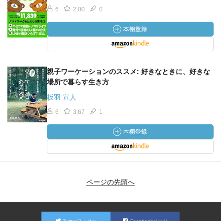
6
2.00
0
親子ワーケーションのススメ: 好きなときに、好きな
場所で暮らす生き方
板羽 宣人
6
3.67
1
ページの先頭へ