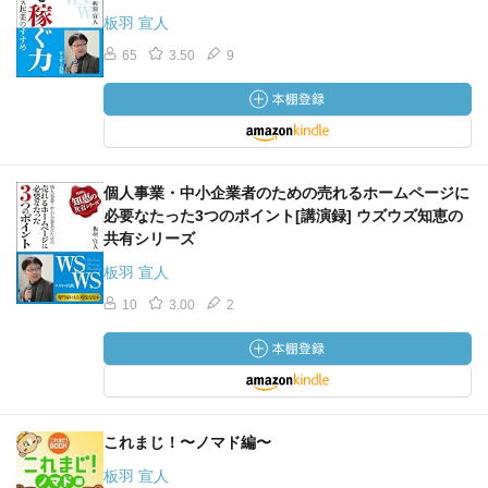
板羽 宣人
65
3.50
9
個人事業・中小企業者のための売れるホームページに
必要なたった3つのポイント[講演録] ウズウズ知恵の
共有シリーズ
板羽 宣人
10
3.00
2
これまじ！〜ノマド編〜
板羽 宣人