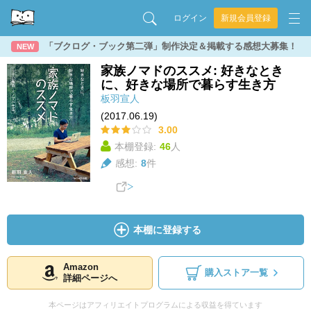
ログイン
新規会員登録
「ブクログ・ブック第二弾」制作決定＆掲載する感想大募集！
NEW
家族ノマドのススメ: 好きなとき
に、好きな場所で暮らす生き方
板羽宣人
(2017.06.19)
3.00
本棚登録:
46
人
感想:
8
件
本棚に登録する
Amazon
購入ストア一覧
詳細ページへ
本ページはアフィリエイトプログラムによる収益を得ています