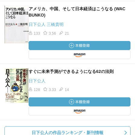
アメリカ、中国、そして日本経済はこうなる (WAC
BUNKO)
日下公人 三橋貴明
133
3.56
21
すぐに未来予測ができるようになる62の法則
日下公人
128
3.33
14
日下公人の作品ランキング・新刊情報