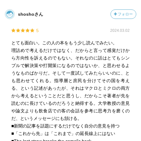
shoshoさん
フォロー
5
2024.03.02
とても面白い。この人の本をもう少し読んでみたい。
理詰めで考えるだけではなく、だからと言って感覚だけか
ら方向性を訴えるのでもない。それなのに話はとてもシン
プルで解決策や打開策になるのではないか、と思わせるよ
うなものばかりだ。そして一度試してみたらいいのに、と
も思わせてくれる。指導層と庶民を分けてその国を考え
る、という記述があったが、それはマクロとミクロの両方
から考えるということだと思うし、だからこそ著者が先を
読むのに長けているのだろうと納得する。大学教授の意見
や論文よりも飲食店での客の会話を参考に思考力を磨くの
だ、というメッセージにも頷ける。
■新聞の記事を話題にするだけでなく自分の意見を持つ
■「これから先」は「これまで」の延長線上にはない