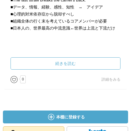
■The last straw breaks the camel's back.
■データ、情報、経験、感性、知性 → アイデア
■心理的対米依存症から脱却すべし
■組織全体の行く末を考えているコアメンバーが必要
■日本人の、世界最高の中流意識←世界は上流と下流だけ
続きを読む
0
詳細をみる
本棚に登録する