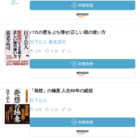
バカの壁をぶち壊せ!正しい頭の使い方
日下公人 養老孟司
146
3.30
11
「発想」の極意 人生80年の総括
日下公人
139
3.14
10