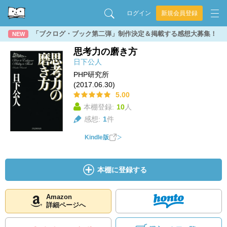
ログイン
新規会員登録
「ブクログ・ブック第二弾」制作決定＆掲載する感想大募集！
NEW
思考力の磨き方
日下公人
PHP研究所
(2017.06.30)
5.00
本棚登録:
10
人
感想:
1
件
Kindle版
本棚に登録する
Amazon
詳細ページへ