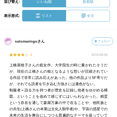
並び替え:
いいね順
新着順
表示形式:
リスト
全文
satomaringoさん
フォロー
4
2019.09.04
上橋菜穂子さんの処女作。大学院生の時に書かれたそうだ
が、現在の上橋さんの核となるような想いが圧縮されてい
る作品で非常に読み応えがあった。他の作品よりSF寄りだ
が、それでも読者を引き込む力強さには遜色がない。
制服者＝語る力を持つ者が歴史を記録し他者をゆがめる構
図、ということを改めて感じずにはいられなかった。精霊
という存在を通して森羅万象の中で在ることや、他民族と
の共生(上橋さんの本業は文化人類学者)や、宇宙の惑星での
未来の生活を舞台にしつつも普遍的なテーマを扱っていて