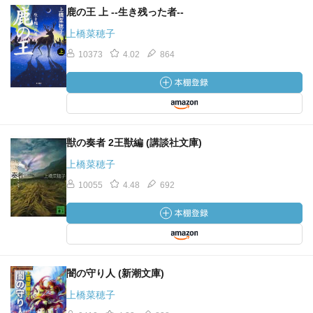
鹿の王 上 ‐‐生き残った者‐‐
上橋菜穂子
10373
4.02
864
獣の奏者 2王獣編 (講談社文庫)
上橋菜穂子
10055
4.48
692
闇の守り人 (新潮文庫)
上橋菜穂子