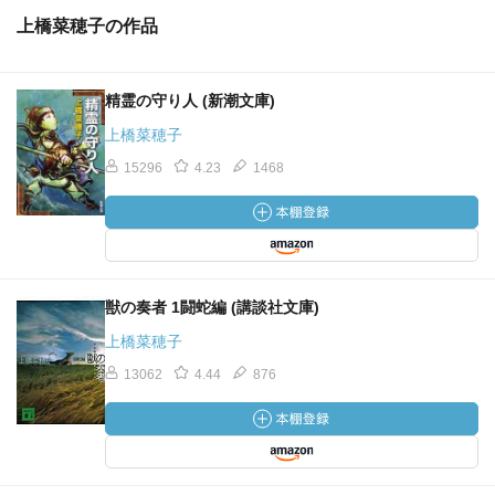
上橋菜穂子の作品
精霊の守り人 (新潮文庫)
上橋菜穂子
15296
4.23
1468
獣の奏者 1闘蛇編 (講談社文庫)
上橋菜穂子
13062
4.44
876