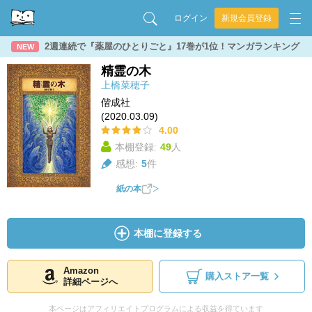
ログイン
新規会員登録
2週連続で『薬屋のひとりごと』17巻が1位！マンガランキング
NEW
精霊の木
上橋菜穂子
偕成社
(2020.03.09)
4.00
本棚登録:
49
人
感想:
5
件
紙の本
本棚に登録する
Amazon
購入ストア一覧
詳細ページへ
本ページはアフィリエイトプログラムによる収益を得ています