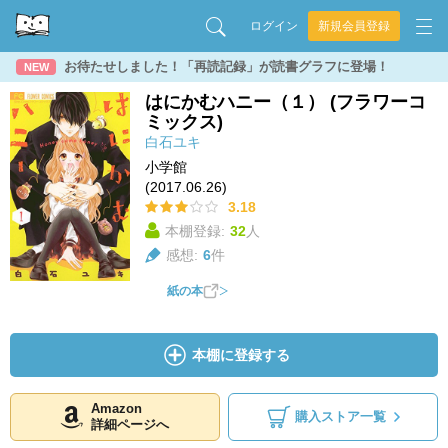
ログイン
新規会員登録
お待たせしました！「再読記録」が読書グラフに登場！
NEW
はにかむハニー（１） (フラワーコ
ミックス)
白石ユキ
小学館
(2017.06.26)
3.18
本棚登録:
32
人
感想:
6
件
紙の本
本棚に登録する
Amazon
購入ストア一覧
詳細ページへ