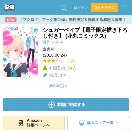
ログイン
新規会員登録
「ブクログ・ブック第二弾」制作決定＆掲載する感想大募集！
NEW
シュガーベイブ【電子限定描き下ろ
し付き】 (花丸コミックス)
暮田マキネ
白泉社
(2016.06.24)
3.23
本棚登録:
74
人
感想:
3
件
紙の本
本棚に登録する
Amazon
購入ストア一覧
詳細ページへ