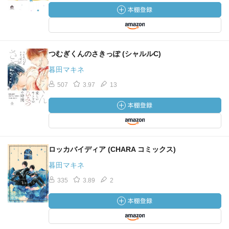
つむぎくんのさきっぽ (シャルルC)
暮田マキネ
507
3.97
13
ロッカバイディア (CHARA コミックス)
暮田マキネ
335
3.89
2